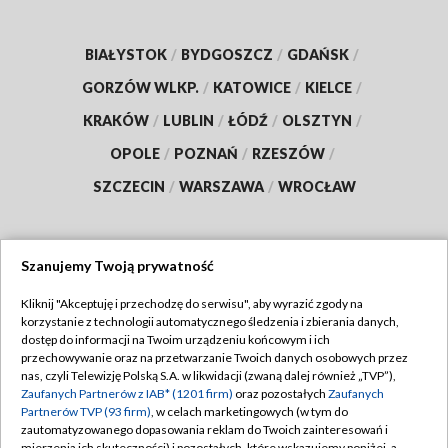
BIAŁYSTOK
/
BYDGOSZCZ
/
GDAŃSK
/
GORZÓW WLKP.
/
KATOWICE
/
KIELCE
/
KRAKÓW
/
LUBLIN
/
ŁÓDŹ
/
OLSZTYN
/
OPOLE
/
POZNAŃ
/
RZESZÓW
/
SZCZECIN
/
WARSZAWA
/
WROCŁAW
Szanujemy Twoją prywatność
Dołącz do nas:
Kliknij "Akceptuję i przechodzę do serwisu", aby wyrazić zgody na
korzystanie z technologii automatycznego śledzenia i zbierania danych,
TVP
dostęp do informacji na Twoim urządzeniu końcowym i ich
Abonament TVP
przechowywanie oraz na przetwarzanie Twoich danych osobowych przez
Regulamin TVP
nas, czyli Telewizję Polską S.A. w likwidacji (zwaną dalej również „TVP”),
Emisja w TVP
Polityka prywatności
Zaufanych Partnerów z IAB* (1201 firm)
oraz pozostałych
Zaufanych
Partnerów TVP (93 firm)
, w celach marketingowych (w tym do
Centrum informacji TVP
Moje zgody
zautomatyzowanego dopasowania reklam do Twoich zainteresowań i
mierzenia ich skuteczności) i pozostałych, które wskazujemy poniżej, a