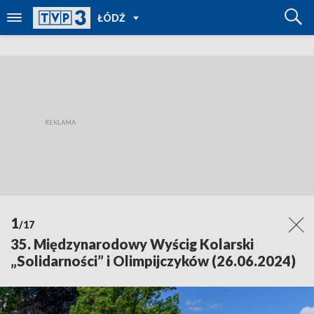
POWRÓT
ŁÓDŹ
DO
TVP
REGIONY
1
/17
35. Międzynarodowy Wyścig Kolarski
„Solidarności” i Olimpijczyków (26.06.2024)