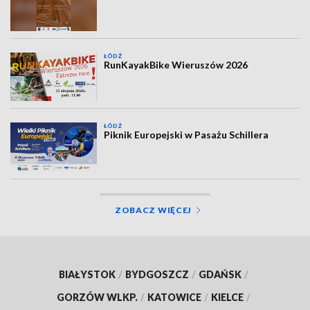
ŁÓDŹ
RunKayakBike Wieruszów 2026
ŁÓDŹ
Piknik Europejski w Pasażu Schillera
ZOBACZ WIĘCEJ
BIAŁYSTOK
/
BYDGOSZCZ
/
GDAŃSK
/
GORZÓW WLKP.
/
KATOWICE
/
KIELCE
/