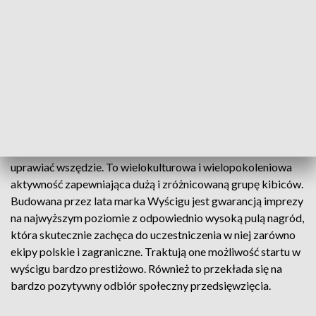
jako jedyny z tak wysoką rangą. Impreza gwarantuje szerokie
zainteresowanie zarówno wśród sportowców stwarzając
niepowtarzalną okazję na rywalizację na światowym
poziomie, jak kibiców coraz bardziej zainteresowanych
sportem. Badania nad aktywnością fizyczną Polaków
wskazują jednoznacznie, że jazda na rowerze to
najpopularniejszy i najchętniej uprawiany sport. Ponadto
kolarstwo to sport właściwie dla wszystkich: zawodowców i
amatorów, dzieci i dorosłych, dla całych rodzin, który można
uprawiać wszędzie. To wielokulturowa i wielopokoleniowa
aktywność zapewniająca dużą i zróżnicowaną grupę kibiców.
Budowana przez lata marka Wyścigu jest gwarancją imprezy
na najwyższym poziomie z odpowiednio wysoką pulą nagród,
która skutecznie zachęca do uczestniczenia w niej zarówno
ekipy polskie i zagraniczne. Traktują one możliwość startu w
wyścigu bardzo prestiżowo. Również to przekłada się na
bardzo pozytywny odbiór społeczny przedsięwzięcia.