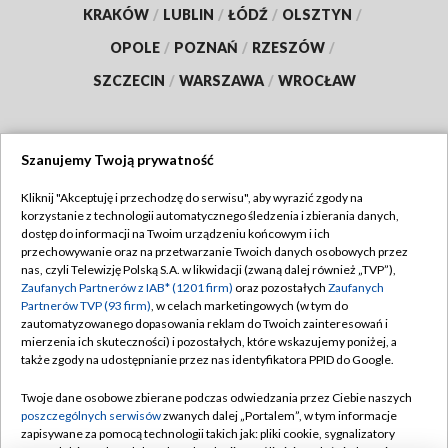
KRAKÓW
/
LUBLIN
/
ŁÓDŹ
/
OLSZTYN
/
OPOLE
/
POZNAŃ
/
RZESZÓW
/
SZCZECIN
/
WARSZAWA
/
WROCŁAW
Szanujemy Twoją prywatność
Dołącz do nas:
Kliknij "Akceptuję i przechodzę do serwisu", aby wyrazić zgody na
korzystanie z technologii automatycznego śledzenia i zbierania danych,
TVP
dostęp do informacji na Twoim urządzeniu końcowym i ich
Abonament TVP
przechowywanie oraz na przetwarzanie Twoich danych osobowych przez
Regulamin TVP
nas, czyli Telewizję Polską S.A. w likwidacji (zwaną dalej również „TVP”),
Emisja w TVP
Polityka prywatności
Zaufanych Partnerów z IAB* (1201 firm)
oraz pozostałych
Zaufanych
Partnerów TVP (93 firm)
, w celach marketingowych (w tym do
Centrum informacji TVP
Moje zgody
zautomatyzowanego dopasowania reklam do Twoich zainteresowań i
mierzenia ich skuteczności) i pozostałych, które wskazujemy poniżej, a
Naziemna Telewizja Cyfrowa
Pomoc
także zgody na udostępnianie przez nas identyfikatora PPID do Google.
Sklep TVP
Biuro reklamy
Twoje dane osobowe zbierane podczas odwiedzania przez Ciebie naszych
Rada Programowa
Kontakt
poszczególnych serwisów
zwanych dalej „Portalem”, w tym informacje
zapisywane za pomocą technologii takich jak: pliki cookie, sygnalizatory
System NOS