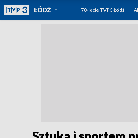
POWRÓT DO
ŁÓDŹ
70-lecie TVP3 Łódź
A
TVP REGIONY
Sztuką i sportem p