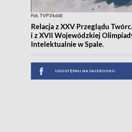
Fot. TVP3 Łódź
Relacja z XXV Przeglądu Twórcz
i z XVII Wojewódzkiej Olimpi
Intelektualnie w Spale.
UDOSTĘPNIJ NA FACEBOOKU