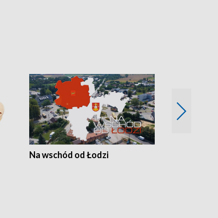
Na wschód od Łodzi
Zimowe szal
Polski