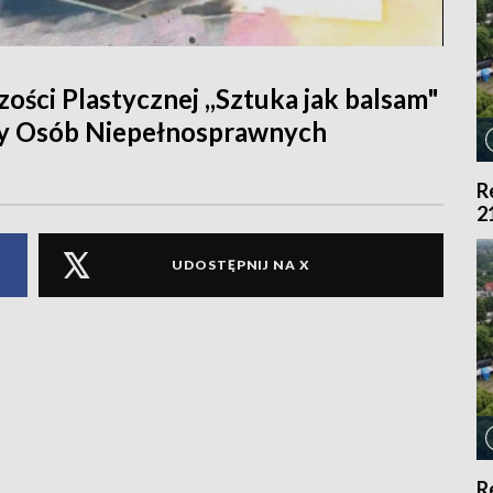
ości Plastycznej ,,Sztuka jak balsam"
ady Osób Niepełnosprawnych
R
2
UDOSTĘPNIJ NA X
R