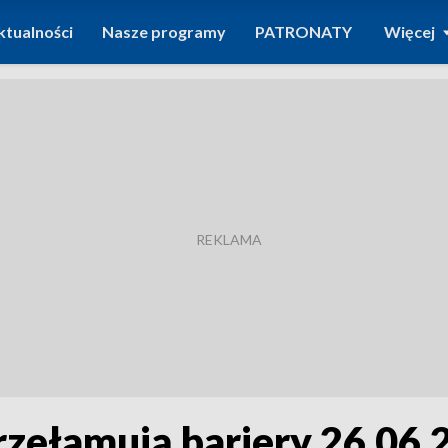
ktualności
Nasze programy
PATRONATY
Więcej
rzełamują bariery 26.06.