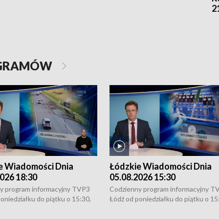
2
OGRAMÓW
e Wiadomości Dnia
Łódzkie Wiadomości Dnia
026 18:30
05.08.2026 15:30
y program informacyjny TVP3
Codzienny program informacyjny T
oniedziałku do piątku o 15:30,
Łódź od poniedziałku do piątku o 15
:30 i 21:30. W weekendy o
16:30, 18:30 i 21:30. W weekendy o
1:30.
18:30 i 21:30.