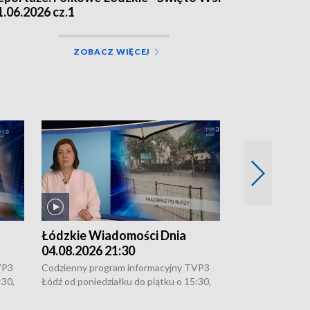
1.06.2026 cz.1
ZOBACZ WIĘCEJ
Łódzkie Wiadomości Dnia
Łódzkie Wia
04.08.2026 21:30
04.08.2026 1
VP3
Codzienny program informacyjny TVP3
Codzienny progr
:30,
Łódź od poniedziałku do piątku o 15:30,
Łódź od poniedzi
16:30, 18:30 i 21:30. W weekendy o
16:30, 18:30 i 2
18:30 i 21:30.
18:30 i 21:30.