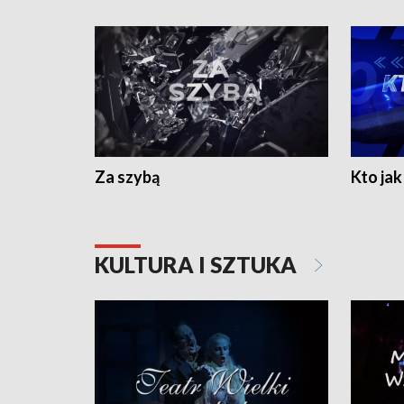
Za szybą
Kto jak 
KULTURA I SZTUKA