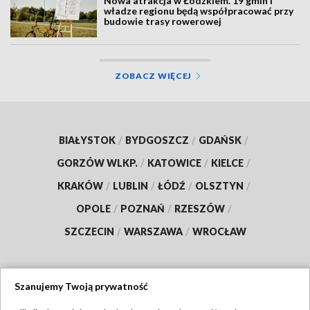
Nowa atrakcja w Łódzkiem. 19 gmin i
władze regionu będą współpracować przy
budowie trasy rowerowej
ZOBACZ WIĘCEJ
BIAŁYSTOK
/
BYDGOSZCZ
/
GDAŃSK
/
GORZÓW WLKP.
/
KATOWICE
/
KIELCE
/
KRAKÓW
/
LUBLIN
/
ŁÓDŹ
/
OLSZTYN
/
OPOLE
/
POZNAŃ
/
RZESZÓW
/
SZCZECIN
/
WARSZAWA
/
WROCŁAW
Szanujemy Twoją prywatność
Dołącz do nas: