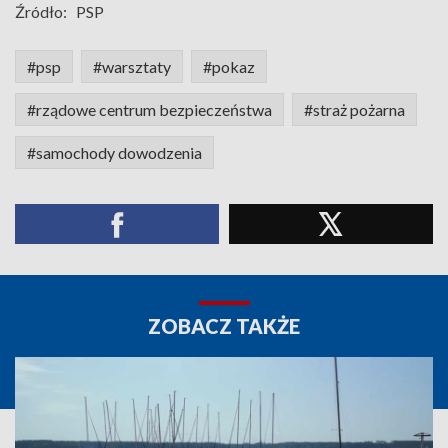
Źródło:
PSP
#psp
#warsztaty
#pokaz
#rządowe centrum bezpieczeństwa
#straż pożarna
#samochody dowodzenia
ZOBACZ TAKŻE