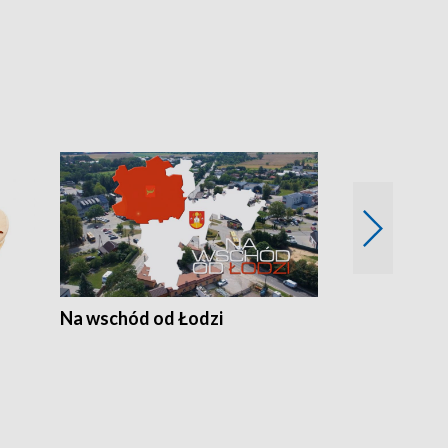
Na wschód od Łodzi
Zimowe szal
Polski