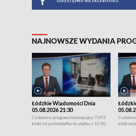
UDOSTĘPNIJ NA FACEBOOKU
NAJNOWSZE WYDANIA PR
Łódzkie Wiadomości Dnia
Łódzki
05.08.2026 21:30
05.08.2
Codzienny program informacyjny TVP3
Codzienn
Łódź od poniedziałku do piątku o 15:30,
Łódź od p
16:30, 18:30 i 21:30. W weekendy o
16:30, 18
18:30 i 21:30.
18:30 i 2