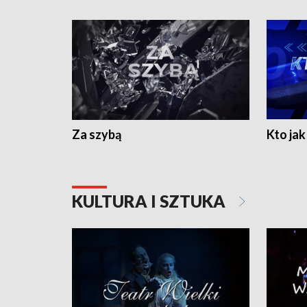
Za szybą
Kto jak 
KULTURA I SZTUKA