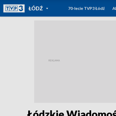
POWRÓT DO
ŁÓDŹ
70-lecie TVP3 Łódź
A
TVP REGIONY
Łódzkie Wiadomośc