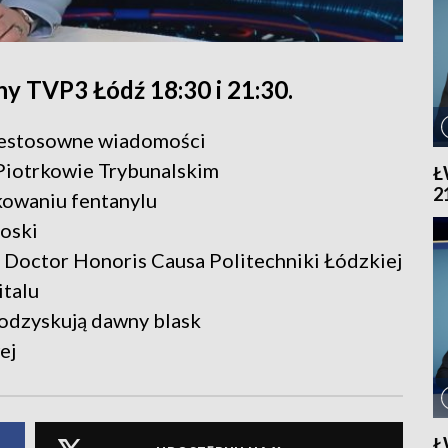
y TVP3 Łódź 18:30 i 21:30.
iestosowne wiadomości
Piotrkowie Trybunalskim
Ł
2
kowaniu fentanylu
oski
ł Doctor Honoris Causa Politechniki Łódzkiej
talu
ś odzyskują dawny blask
ej
Ł