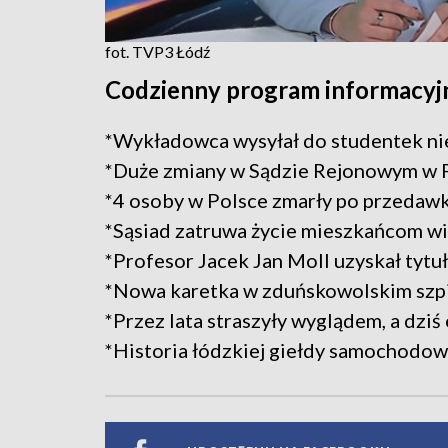
fot. TVP3 Łódź
Codzienny program informacyjn
*Wykładowca wysyłał do studentek n
*Duże zmiany w Sądzie Rejonowym w 
*4 osoby w Polsce zmarły po przedaw
*Sąsiad zatruwa życie mieszkańcom wi
*Profesor Jacek Jan Moll uzyskał tytu
*Nowa karetka w zduńskowolskim szpi
*Przez lata straszyły wyglądem, a dzi
*Historia łódzkiej giełdy samochodow