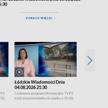
5:30
ZOBACZ WIĘCEJ
Łódzkie Wiadomości Dnia
Łódzkie Wia
04.08.2026 21:30
04.08.2026 1
VP3
Codzienny program informacyjny TVP3
Codzienny progr
:30,
Łódź od poniedziałku do piątku o 15:30,
Łódź od poniedzi
16:30, 18:30 i 21:30. W weekendy o
16:30, 18:30 i 2
18:30 i 21:30.
18:30 i 21:30.