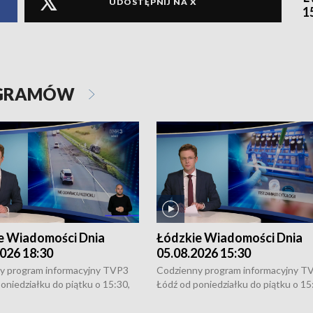
UDOSTĘPNIJ NA X
1
OGRAMÓW
e Wiadomości Dnia
Łódzkie Wiadomości Dnia
026 18:30
05.08.2026 15:30
y program informacyjny TVP3
Codzienny program informacyjny T
oniedziałku do piątku o 15:30,
Łódź od poniedziałku do piątku o 15
:30 i 21:30. W weekendy o
16:30, 18:30 i 21:30. W weekendy o
1:30.
18:30 i 21:30.