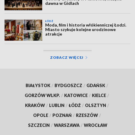
dawna w Gidlach
ŁÓDŹ
Moda, film i historia włókienniczej Łodzi.
Miasto szykuje kolejne urodzinowe
atrakcje
ZOBACZ WIĘCEJ
BIAŁYSTOK
/
BYDGOSZCZ
/
GDAŃSK
/
GORZÓW WLKP.
/
KATOWICE
/
KIELCE
/
KRAKÓW
/
LUBLIN
/
ŁÓDŹ
/
OLSZTYN
/
OPOLE
/
POZNAŃ
/
RZESZÓW
/
SZCZECIN
/
WARSZAWA
/
WROCŁAW