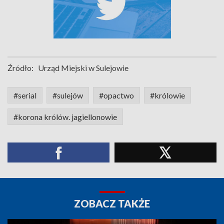
Źródło:
Urząd Miejski w Sulejowie
#serial
#sulejów
#opactwo
#królowie
#korona królów. jagiellonowie
ZOBACZ TAKŻE