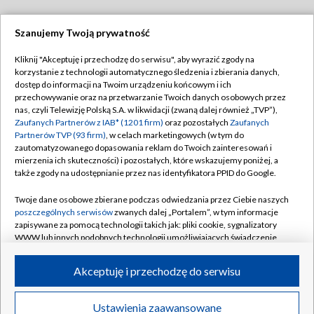
Szanujemy Twoją prywatność
Dołącz do nas:
Kliknij "Akceptuję i przechodzę do serwisu", aby wyrazić zgody na
korzystanie z technologii automatycznego śledzenia i zbierania danych,
TVP
dostęp do informacji na Twoim urządzeniu końcowym i ich
Abonament TVP
przechowywanie oraz na przetwarzanie Twoich danych osobowych przez
Regulamin TVP
nas, czyli Telewizję Polską S.A. w likwidacji (zwaną dalej również „TVP”),
Emisja w TVP
Zaufanych Partnerów z IAB* (1201 firm)
oraz pozostałych
Zaufanych
Polityka prywatności
Partnerów TVP (93 firm)
, w celach marketingowych (w tym do
Centrum informacji TVP
Moje zgody
zautomatyzowanego dopasowania reklam do Twoich zainteresowań i
mierzenia ich skuteczności) i pozostałych, które wskazujemy poniżej, a
Naziemna Telewizja Cyfrowa
Pomoc
także zgody na udostępnianie przez nas identyfikatora PPID do Google.
Sklep TVP
Biuro reklamy
Twoje dane osobowe zbierane podczas odwiedzania przez Ciebie naszych
Rada Programowa
poszczególnych serwisów
zwanych dalej „Portalem”, w tym informacje
Kontakt
zapisywane za pomocą technologii takich jak: pliki cookie, sygnalizatory
System NOS
WWW lub innych podobnych technologii umożliwiających świadczenie
dopasowanych i bezpiecznych usług, personalizację treści oraz reklam,
Informacje o nadawcy
Kanały
udostępnianie funkcji mediów społecznościowych oraz analizowanie
Akceptuję i przechodzę do serwisu
ruchu w Internecie.
Program dla prasy
©2026 Telewizja Polska S.A. w likwidacji
Biuro Reklamy
Twoje dane osobowe zbierane podczas odwiedzania przez Ciebie
Ustawienia zaawansowane