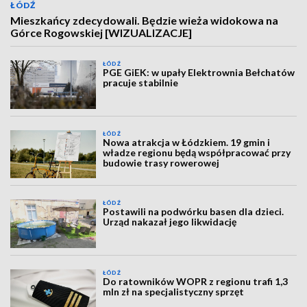
ŁÓDŹ
Mieszkańcy zdecydowali. Będzie wieża widokowa na
Górce Rogowskiej [WIZUALIZACJE]
ŁÓDŹ
PGE GiEK: w upały Elektrownia Bełchatów
pracuje stabilnie
ŁÓDŹ
Nowa atrakcja w Łódzkiem. 19 gmin i
władze regionu będą współpracować przy
budowie trasy rowerowej
ŁÓDŹ
Postawili na podwórku basen dla dzieci.
Urząd nakazał jego likwidację
ŁÓDŹ
Do ratowników WOPR z regionu trafi 1,3
mln zł na specjalistyczny sprzęt