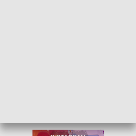
To tradycyjnie wyróżniany rodzaj roślin z rodziny
jasnotowatych, współcześnie podrodzaj typu szałwia Salvia.
Rośliny te występują w środkowo-zachodniej Azji – od
północno-wschodniego Iranu po północno-zachodnie Indie i
Tybet, na północy po Kazachstan. Rosną w suchych
formacjach trawiastych i są odporne na susze.
Polecana do przydomowych ogrodów, na rabaty bylinowe,
żwirowe i skalne. Dobrze sprawdzi się także na wrzosowisku,
połączona z różnokolorowymi wrzosami i wrzoścami. Oraz
w uprawie doniczkowej na tarasie. Perowskia jest rośliną
miododajną.
ZOBACZ GALRIĘ ZDJĘĆ