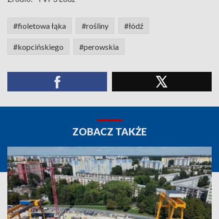
#fioletowa łąka
#rośliny
#łódź
#kopcińskiego
#perowskia
ZOBACZ TAKŻE