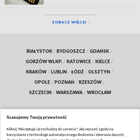
ZOBACZ WIĘCEJ
BIAŁYSTOK
/
BYDGOSZCZ
/
GDAŃSK
/
GORZÓW WLKP.
/
KATOWICE
/
KIELCE
/
KRAKÓW
/
LUBLIN
/
ŁÓDŹ
/
OLSZTYN
/
OPOLE
/
POZNAŃ
/
RZESZÓW
/
SZCZECIN
/
WARSZAWA
/
WROCŁAW
Szanujemy Twoją prywatność
Dołącz do nas:
Kliknij "Akceptuję i przechodzę do serwisu", aby wyrazić zgody na
korzystanie z technologii automatycznego śledzenia i zbierania danych,
TVP