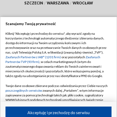
SZCZECIN
/
WARSZAWA
/
WROCŁAW
Szanujemy Twoją prywatność
Dołącz do nas:
Kliknij "Akceptuję i przechodzę do serwisu", aby wyrazić zgody na
korzystanie z technologii automatycznego śledzenia i zbierania danych,
TVP
dostęp do informacji na Twoim urządzeniu końcowym i ich
Abonament TVP
przechowywanie oraz na przetwarzanie Twoich danych osobowych przez
Regulamin TVP
nas, czyli Telewizję Polską S.A. w likwidacji (zwaną dalej również „TVP”),
Emisja w TVP
Polityka prywatności
Zaufanych Partnerów z IAB* (1201 firm)
oraz pozostałych
Zaufanych
Partnerów TVP (93 firm)
, w celach marketingowych (w tym do
Centrum informacji TVP
Moje zgody
zautomatyzowanego dopasowania reklam do Twoich zainteresowań i
mierzenia ich skuteczności) i pozostałych, które wskazujemy poniżej, a
Naziemna Telewizja Cyfrowa
Pomoc
także zgody na udostępnianie przez nas identyfikatora PPID do Google.
Sklep TVP
Biuro reklamy
Twoje dane osobowe zbierane podczas odwiedzania przez Ciebie naszych
Rada Programowa
Kontakt
poszczególnych serwisów
zwanych dalej „Portalem”, w tym informacje
zapisywane za pomocą technologii takich jak: pliki cookie, sygnalizatory
System NOS
WWW lub innych podobnych technologii umożliwiających świadczenie
dopasowanych i bezpiecznych usług, personalizację treści oraz reklam,
Informacje o nadawcy
Kanały
udostępnianie funkcji mediów społecznościowych oraz analizowanie
Akceptuję i przechodzę do serwisu
ruchu w Internecie.
Program dla prasy