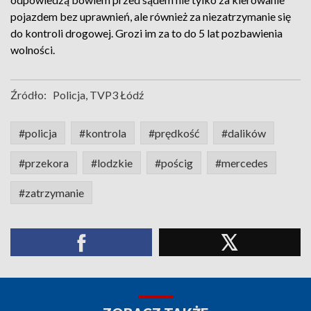
pojazdem bez uprawnień, ale również za niezatrzymanie się
do kontroli drogowej. Grozi im za to do 5 lat pozbawienia
wolności.
Źródło:
Policja, TVP3 Łódź
#policja
#kontrola
#prędkość
#dalików
#przekora
#lodzkie
#pościg
#mercedes
#zatrzymanie