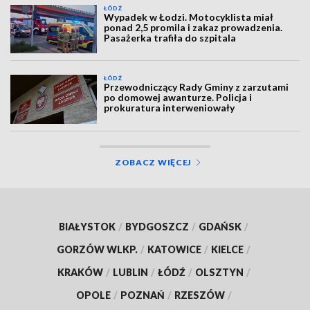
ŁÓDŹ
Wypadek w Łodzi. Motocyklista miał
ponad 2,5 promila i zakaz prowadzenia.
Pasażerka trafiła do szpitala
ŁÓDŹ
Przewodniczący Rady Gminy z zarzutami
po domowej awanturze. Policja i
prokuratura interweniowały
ZOBACZ WIĘCEJ
BIAŁYSTOK
/
BYDGOSZCZ
/
GDAŃSK
/
GORZÓW WLKP.
/
KATOWICE
/
KIELCE
/
KRAKÓW
/
LUBLIN
/
ŁÓDŹ
/
OLSZTYN
/
OPOLE
/
POZNAŃ
/
RZESZÓW
/