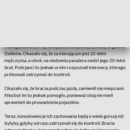
Funkcjonariusze próbowali zatrzymać pojazd, ale kierowca,
który początkowo zwolnił, po ujrzeniu policjantów
przyspieszył i zaczął uciekać. W tym momencie rozpoczął się
pościg, a do policjantów z drogówki dołączyły kolejne
radiowozy.
Pościg zakończył się na wjeździe do jednej z posesji w gminie
Dalików. Okazało się, że za kierującym jest 22-letni
mężczyzna, a obok, na siedzeniu pasażera siedzi jego 20-letni
brat. Policjanci to jednak w nim rozpoznali kierowcę, którego
próbowali zatrzymać do kontroli.
Okazało się, że bracia podczas jazdy, zamienili się miejscami.
Niezbyt im to jednak pomogło, ponieważ obaj nie mieli
uprawnień do prowadzenia pojazdów.
Teraz, konsekwencje ich zachowania będą o wiele gorszę niż
byłyby, gdyby od razu zatrzymali się do kontroli. Bracia
odpowiedzą bowiem przed sądem nie tylko za kierowanie