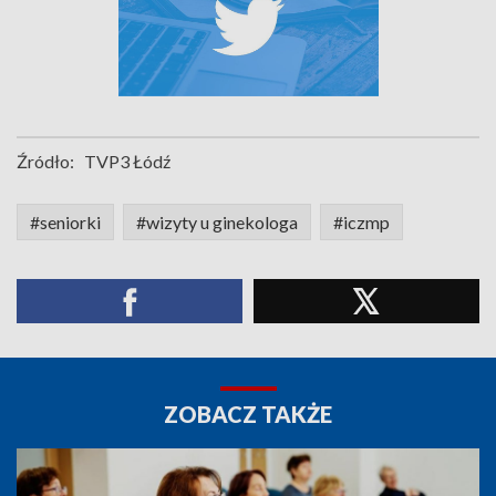
Źródło:
TVP3 Łódź
#seniorki
#wizyty u ginekologa
#iczmp
ZOBACZ TAKŻE