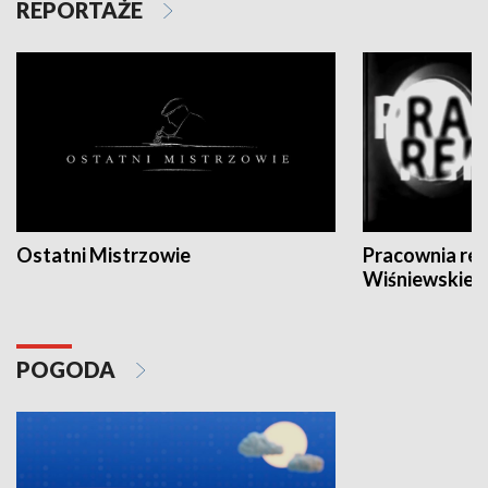
REPORTAŻE
Ostatni Mistrzowie
Pracownia re
Wiśniewskieg
POGODA