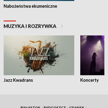
Nabożeństwa ekumeniczne
MUZYKA I ROZRYWKA
Jazz Kwadrans
Koncerty
BIAŁYSTOK
/
BYDGOSZCZ
/
GDAŃSK
/