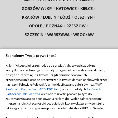
GORZÓW WLKP.
/
KATOWICE
/
KIELCE
/
KRAKÓW
/
LUBLIN
/
ŁÓDŹ
/
OLSZTYN
/
OPOLE
/
POZNAŃ
/
RZESZÓW
/
SZCZECIN
/
WARSZAWA
/
WROCŁAW
Szanujemy Twoją prywatność
Dołącz do nas:
Kliknij "Akceptuję i przechodzę do serwisu", aby wyrazić zgody na
korzystanie z technologii automatycznego śledzenia i zbierania danych,
TVP
dostęp do informacji na Twoim urządzeniu końcowym i ich
Abonament TVP
przechowywanie oraz na przetwarzanie Twoich danych osobowych przez
Regulamin TVP
nas, czyli Telewizję Polską S.A. w likwidacji (zwaną dalej również „TVP”),
Emisja w TVP
Zaufanych Partnerów z IAB* (1201 firm)
oraz pozostałych
Zaufanych
Polityka prywatności
Partnerów TVP (93 firm)
, w celach marketingowych (w tym do
Centrum informacji TVP
Moje zgody
zautomatyzowanego dopasowania reklam do Twoich zainteresowań i
mierzenia ich skuteczności) i pozostałych, które wskazujemy poniżej, a
Naziemna Telewizja Cyfrowa
Pomoc
także zgody na udostępnianie przez nas identyfikatora PPID do Google.
Sklep TVP
Biuro reklamy