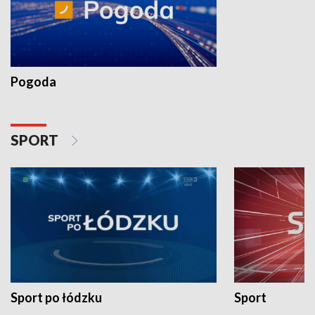
Pogoda
SPORT
Sport po łódzku
Sport