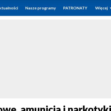
ktualności
Nasze programy
PATRONATY
Więcej
e, amunicja i narkotyki.