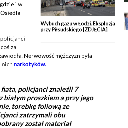
gdzie i w
e Osiedla
Wybuch gazu w Łodzi. Eksplozja
przy Piłsudskiego [ZDJĘCIA]
policjanci
 coś za
e zawiodła. Nerwowość mężczyzn była
 nich
narkotyków.
iata, policjanci znaleźli 7
z białym proszkiem a przy jego
ie, torebkę foliową ze
icjanci zatrzymali obu
obrany został materiał