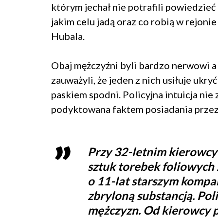
którym jechał nie potrafili powiedzieć 
jakim celu jadą oraz co robią w rejoni
Hubala.
Obaj mężczyźni byli bardzo nerwowi a 
zauważyli, że jeden z nich usiłuje ukryć
paskiem spodni. Policyjna intuicja ni
podyktowana faktem posiadania przez
Przy 32-letnim kierowcy f
sztuk torebek foliowych 
o 11-lat starszym kompan
zbryloną substancją. Pol
mężczyzn. Od kierowcy p