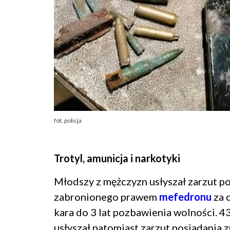
fot. policja
Trotyl, amunicja i narkotyki
Młodszy z mężczyzn usłyszał zarzut p
zabronionego prawem
mefedronu
za 
kara do 3 lat pozbawienia wolności. 4
usłyszał natomiast zarzut posiadania 