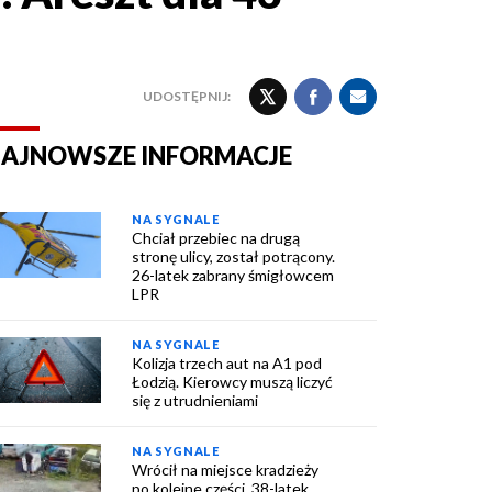
UDOSTĘPNIJ:
AJNOWSZE INFORMACJE
NA SYGNALE
Chciał przebiec na drugą
stronę ulicy, został potrącony.
26-latek zabrany śmigłowcem
LPR
NA SYGNALE
Kolizja trzech aut na A1 pod
Łodzią. Kierowcy muszą liczyć
się z utrudnieniami
NA SYGNALE
Wrócił na miejsce kradzieży
po kolejne części. 38-latek