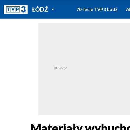
POWRÓT DO
ŁÓDŹ
70-lecie TVP3 Łódź
A
TVP REGIONY
Materiały wybuchow