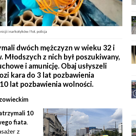
ji i narkotyków / fot. policja
mali dwóch mężczyzn w wieku 32 i
w. Młodszych z nich był poszukiwany,
chowe i amunicję. Obaj usłyszeli
ozi kara do 3 lat pozbawienia
10 lat pozbawienia wolności.
zowieckim
atrzymali 10
ego fiata
.
asażer z