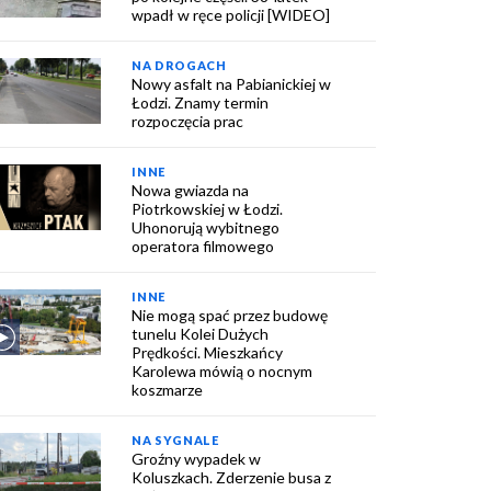
wpadł w ręce policji [WIDEO]
NA DROGACH
Nowy asfalt na Pabianickiej w
Łodzi. Znamy termin
rozpoczęcia prac
INNE
Nowa gwiazda na
Piotrkowskiej w Łodzi.
Uhonorują wybitnego
operatora filmowego
INNE
Nie mogą spać przez budowę
tunelu Kolei Dużych
Prędkości. Mieszkańcy
Karolewa mówią o nocnym
koszmarze
NA SYGNALE
Groźny wypadek w
Koluszkach. Zderzenie busa z