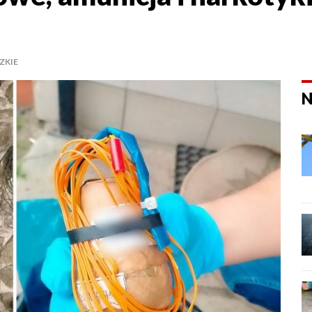
ZKIE
N