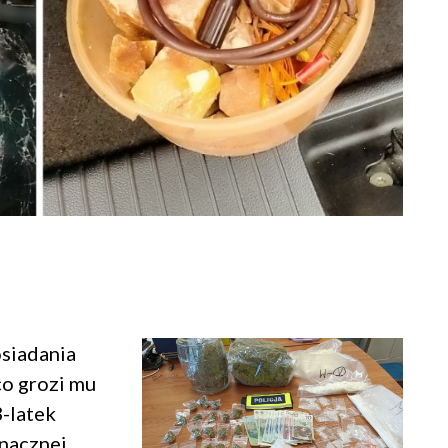
osiadania
co grozi mu
3-latek
znacznej