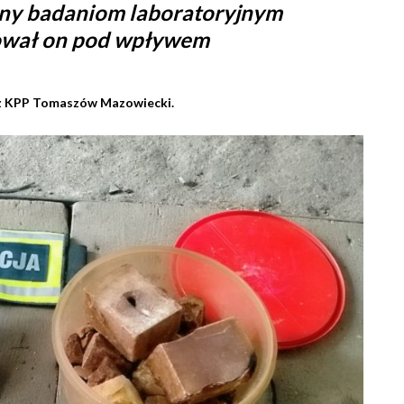
any badaniom laboratoryjnym
erował on pod wpływem
k z KPP Tomaszów Mazowiecki.