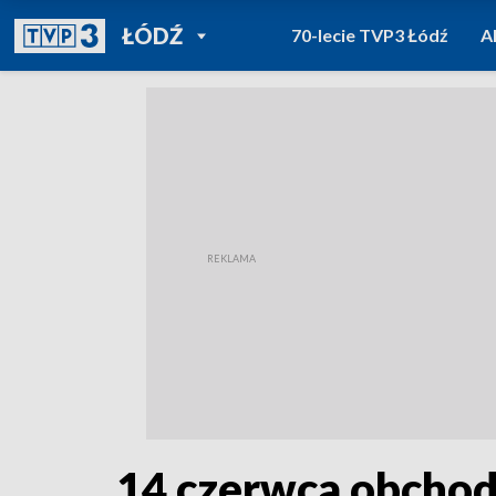
POWRÓT DO
ŁÓDŹ
70-lecie TVP3 Łódź
A
TVP REGIONY
14 czerwca obcho