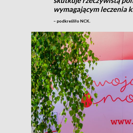
skutkuje rzeczywistą po
wymagającym leczenia kr
– podkreśliło NCK.