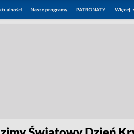
ktualności
Nasze programy
PATRONATY
Więcej
dzimy Światowy Dzień K