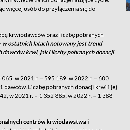
c więcej osób do przyłączenia się do
zbę krwiodawców oraz liczbę pobranych
e
w ostatnich latach notowany jest trend
dawców krwi, jak i liczby pobranych donacji
065, w 2021 r. – 595 189, w 2022 r. – 600
1 dawców. Liczbę pobranych donacji krwi i jej
2, w 2021 r. – 1 352 885, w 2022 r. – 1 388
gionalnych centrów krwiodawstwa i