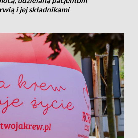
mocą, udzielaną pacjentom
wią i jej składnikami