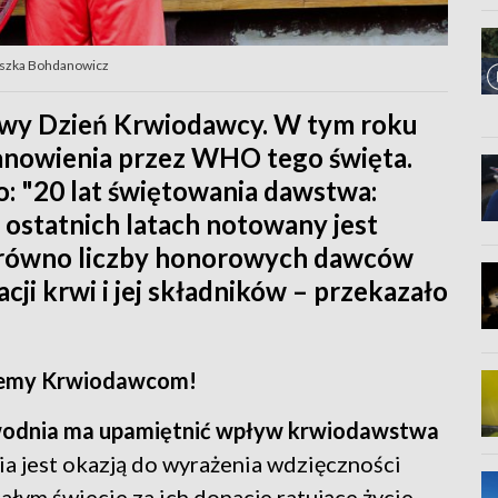
eszka Bohdanowicz
wy Dzień Krwiodawcy. W tym roku
tanowienia przez WHO tego święta.
: "20 lat świętowania dawstwa:
statnich latach notowany jest
arówno liczby honorowych dawców
acji krwi i jej składników – przekazało
ujemy Krwiodawcom!
odnia ma upamiętnić wpływ krwiodawstwa
ia jest okazją do wyrażenia wdzięczności
ałym świecie za ich donacje ratujące życie.