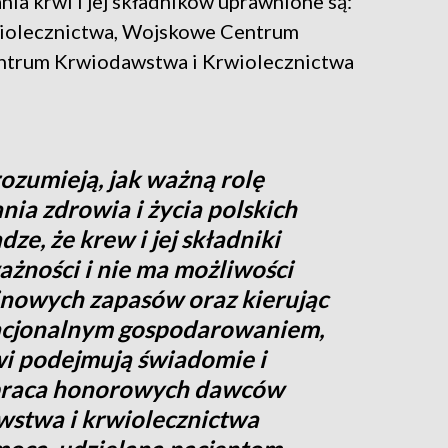
ia krwi i jej składników uprawnione są:
wiolecznictwa, Wojskowe Centrum
entrum Krwiodawstwa i Krwiolecznictwa
zumieją, jak ważną rolę
nia zdrowia i życia polskich
ze, że krew i jej składniki
ażności i nie ma możliwości
nowych zapasów oraz kierując
racjonalnym gospodarowaniem,
i podejmują świadomie i
łpraca honorowych dawców
wstwa i krwiolecznictwa