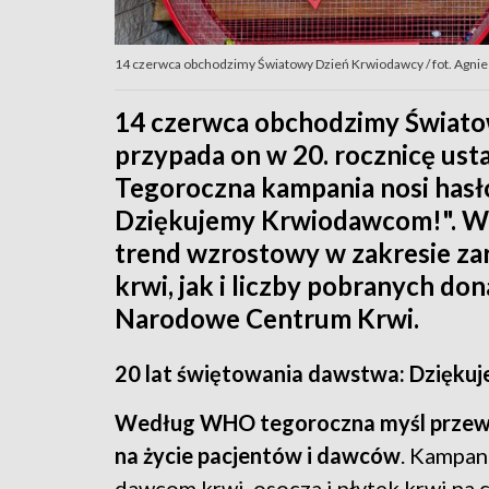
14 czerwca obchodzimy Światowy Dzień Krwiodawcy / fot. Agni
14 czerwca obchodzimy Świato
przypada on w 20. rocznicę us
Tegoroczna kampania nosi hasło
Dziękujemy Krwiodawcom!". W o
trend wzrostowy w zakresie z
krwi, jak i liczby pobranych don
Narodowe Centrum Krwi.
20 lat świętowania dawstwa: Dzięk
Według WHO tegoroczna myśl przew
na życie pacjentów i dawców
. Kampan
dawcom krwi, osocza i płytek krwi na c