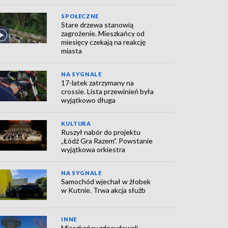
SPOŁECZNE
Stare drzewa stanowią
zagrożenie. Mieszkańcy od
miesięcy czekają na reakcję
miasta
NA SYGNALE
17-latek zatrzymany na
crossie. Lista przewinień była
wyjątkowo długa
KULTURA
Ruszył nabór do projektu
„Łódź Gra Razem”. Powstanie
wyjątkowa orkiestra
NA SYGNALE
Samochód wjechał w żłobek
w Kutnie. Trwa akcja służb
INNE
Mieszkańcy zdecydowali.