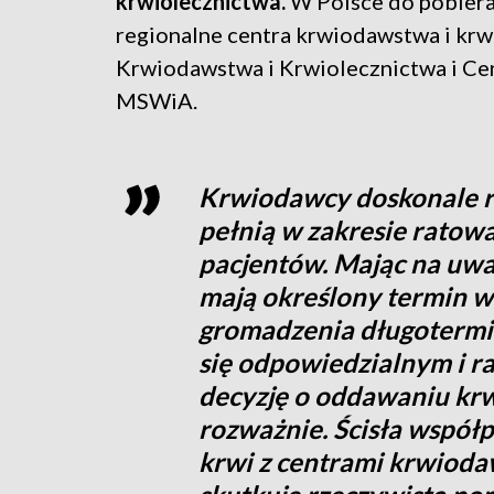
krwiolecznictwa.
W Polsce do pobieran
regionalne centra krwiodawstwa i kr
Krwiodawstwa i Krwiolecznictwa i C
MSWiA.
Krwiodawcy doskonale ro
pełnią w zakresie ratowa
pacjentów. Mając na uwad
mają określony termin w
gromadzenia długotermi
się odpowiedzialnym i 
decyzję o oddawaniu krw
rozważnie. Ścisła wspó
krwi z centrami krwioda