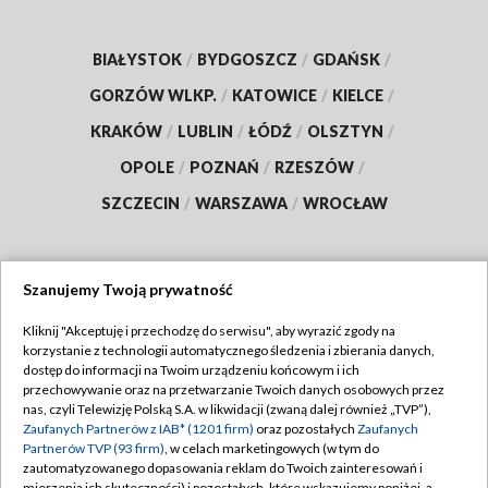
BIAŁYSTOK
/
BYDGOSZCZ
/
GDAŃSK
/
GORZÓW WLKP.
/
KATOWICE
/
KIELCE
/
KRAKÓW
/
LUBLIN
/
ŁÓDŹ
/
OLSZTYN
/
OPOLE
/
POZNAŃ
/
RZESZÓW
/
SZCZECIN
/
WARSZAWA
/
WROCŁAW
Szanujemy Twoją prywatność
Dołącz do nas:
Kliknij "Akceptuję i przechodzę do serwisu", aby wyrazić zgody na
korzystanie z technologii automatycznego śledzenia i zbierania danych,
TVP
dostęp do informacji na Twoim urządzeniu końcowym i ich
Abonament TVP
przechowywanie oraz na przetwarzanie Twoich danych osobowych przez
Regulamin TVP
nas, czyli Telewizję Polską S.A. w likwidacji (zwaną dalej również „TVP”),
Emisja w TVP
Polityka prywatności
Zaufanych Partnerów z IAB* (1201 firm)
oraz pozostałych
Zaufanych
Partnerów TVP (93 firm)
, w celach marketingowych (w tym do
Centrum informacji TVP
Moje zgody
zautomatyzowanego dopasowania reklam do Twoich zainteresowań i
mierzenia ich skuteczności) i pozostałych, które wskazujemy poniżej, a