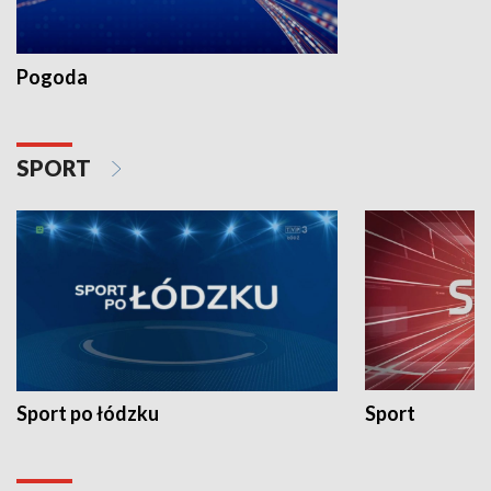
Pogoda
SPORT
Sport po łódzku
Sport