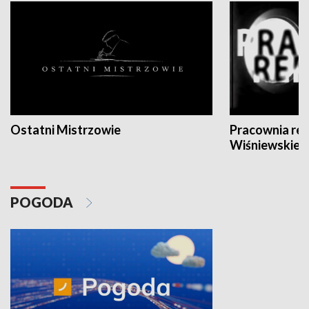
Ostatni Mistrzowie
Pracownia re
Wiśniewskieg
POGODA