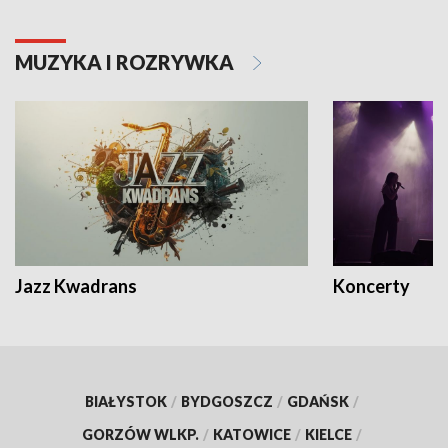
MUZYKA I ROZRYWKA
Jazz Kwadrans
Koncerty
BIAŁYSTOK
/
BYDGOSZCZ
/
GDAŃSK
/
GORZÓW WLKP.
/
KATOWICE
/
KIELCE
/