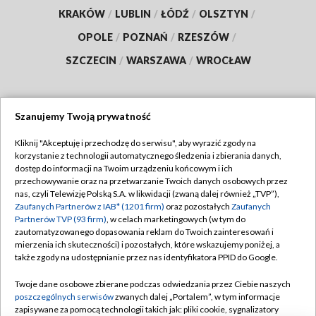
KRAKÓW
/
LUBLIN
/
ŁÓDŹ
/
OLSZTYN
/
OPOLE
/
POZNAŃ
/
RZESZÓW
/
SZCZECIN
/
WARSZAWA
/
WROCŁAW
Szanujemy Twoją prywatność
Dołącz do nas:
Kliknij "Akceptuję i przechodzę do serwisu", aby wyrazić zgody na
korzystanie z technologii automatycznego śledzenia i zbierania danych,
TVP
dostęp do informacji na Twoim urządzeniu końcowym i ich
Abonament TVP
przechowywanie oraz na przetwarzanie Twoich danych osobowych przez
Regulamin TVP
nas, czyli Telewizję Polską S.A. w likwidacji (zwaną dalej również „TVP”),
Emisja w TVP
Zaufanych Partnerów z IAB* (1201 firm)
oraz pozostałych
Zaufanych
Polityka prywatności
Partnerów TVP (93 firm)
, w celach marketingowych (w tym do
Centrum informacji TVP
Moje zgody
zautomatyzowanego dopasowania reklam do Twoich zainteresowań i
mierzenia ich skuteczności) i pozostałych, które wskazujemy poniżej, a
Naziemna Telewizja Cyfrowa
Pomoc
także zgody na udostępnianie przez nas identyfikatora PPID do Google.
Sklep TVP
Biuro reklamy
Twoje dane osobowe zbierane podczas odwiedzania przez Ciebie naszych
Rada Programowa
poszczególnych serwisów
zwanych dalej „Portalem”, w tym informacje
Kontakt
zapisywane za pomocą technologii takich jak: pliki cookie, sygnalizatory