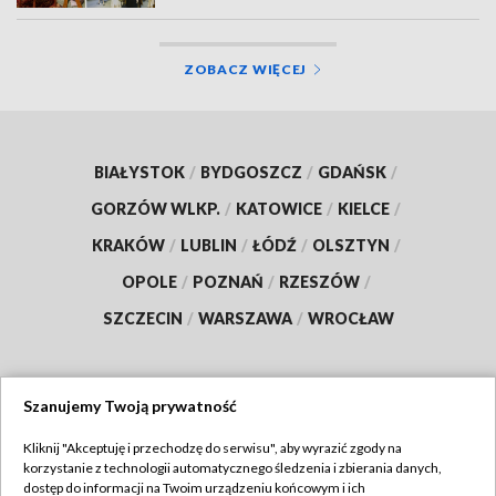
ZOBACZ WIĘCEJ
BIAŁYSTOK
/
BYDGOSZCZ
/
GDAŃSK
/
GORZÓW WLKP.
/
KATOWICE
/
KIELCE
/
KRAKÓW
/
LUBLIN
/
ŁÓDŹ
/
OLSZTYN
/
OPOLE
/
POZNAŃ
/
RZESZÓW
/
SZCZECIN
/
WARSZAWA
/
WROCŁAW
Szanujemy Twoją prywatność
Dołącz do nas:
Kliknij "Akceptuję i przechodzę do serwisu", aby wyrazić zgody na
korzystanie z technologii automatycznego śledzenia i zbierania danych,
TVP
dostęp do informacji na Twoim urządzeniu końcowym i ich