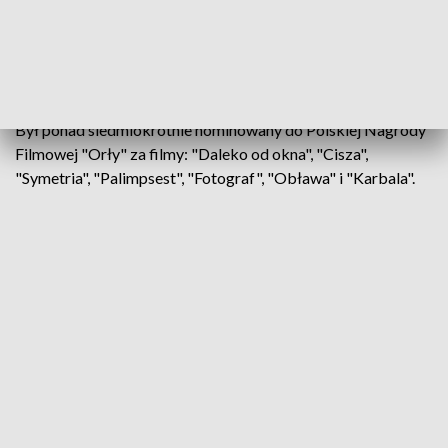
Arkadiusz Tomiak pracował również przy znanych
produkcjach historycznych Krzysztofa Łukaszewicza
–
"Karbali", "Raporcie Pileckiego", "Czerwonych makach", a
także przy "Legionach" Dariusza Gajewskiego.
Był ponad siedmiokrotnie nominowany do Polskiej Nagrody
Filmowej "Orły" za filmy: "Daleko od okna", "Cisza",
"Symetria", "Palimpsest", "Fotograf", "Obława" i "Karbala".