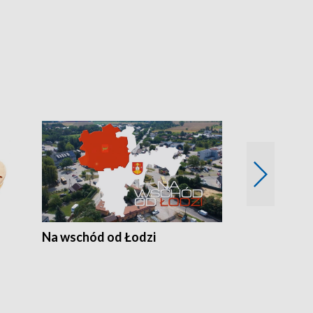
Na wschód od Łodzi
Zimowe szal
Polski