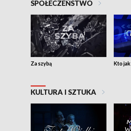
SPOŁECZEŃSTWO
Za szybą
Kto jak 
KULTURA I SZTUKA