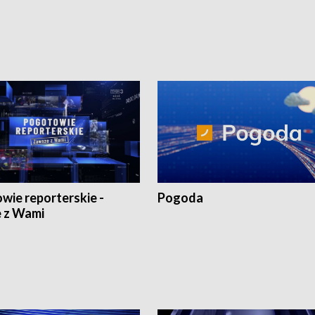
1:30.
18:30 i 21:30.
wie reporterskie -
Pogoda
 z Wami