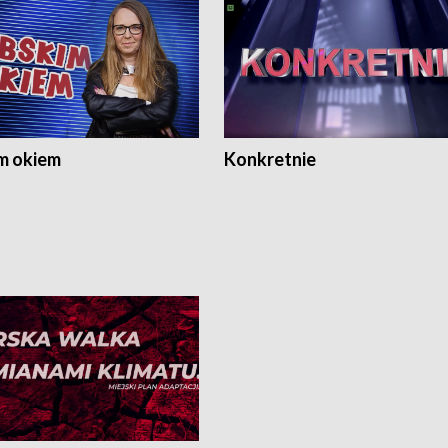
m okiem
Konkretnie