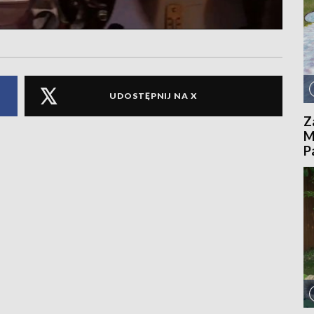
UDOSTĘPNIJ NA X
Z
M
P