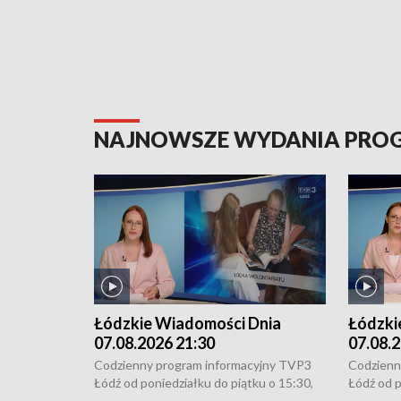
NAJNOWSZE WYDANIA PR
Łódzkie Wiadomości Dnia
Łódzki
07.08.2026 21:30
07.08.2
Codzienny program informacyjny TVP3
Codzienn
Łódź od poniedziałku do piątku o 15:30,
Łódź od p
16:30, 18:30 i 21:30. W weekendy o
16:30, 18