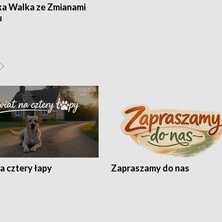
ka Walka ze Zmianami
u
a cztery łapy
Zapraszamy do nas