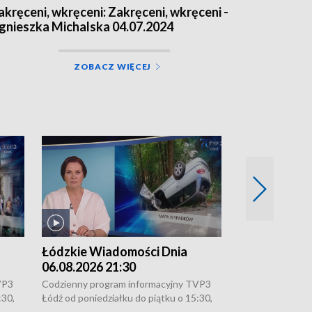
akręceni, wkręceni: Zakręceni, wkręceni -
gnieszka Michalska 04.07.2024
ZOBACZ WIĘCEJ
Łódzkie Wiadomości Dnia
Łódzkie Wia
06.08.2026 21:30
06.08.2026 1
VP3
Codzienny program informacyjny TVP3
Codzienny progr
:30,
Łódź od poniedziałku do piątku o 15:30,
Łódź od poniedzi
16:30, 18:30 i 21:30. W weekendy o
16:30, 18:30 i 2