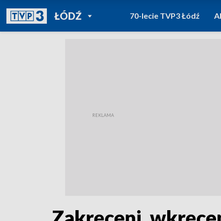
POWRÓT DO
ŁÓDŹ
70-lecie TVP3 Łódź
A
TVP REGIONY
Zakręceni, wkręcen