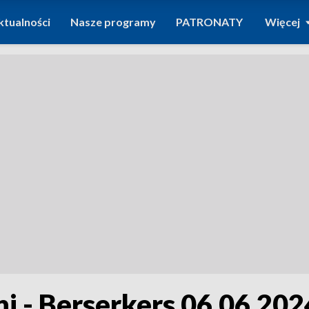
ktualności
Nasze programy
PATRONATY
Więcej
i - Berserkers 06.06.202