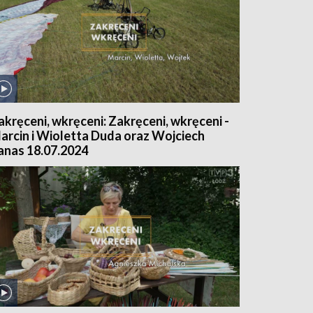
akręceni, wkręceni: Zakręceni, wkręceni -
arcin i Wioletta Duda oraz Wojciech
anas 18.07.2024