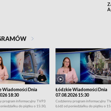
Z
A
OGRAMÓW
e Wiadomości Dnia
Łódzkie Wiadomości Dnia
026 18:30
07.08.2026 15:30
y program informacyjny TVP3
Codzienny program informacyjny T
oniedziałku do piątku o 15:30,
Łódź od poniedziałku do piątku o 15
:30 i 21:30. W weekendy o
16:30, 18:30 i 21:30. W weekendy o