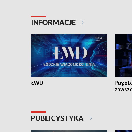
18:30 i 21:30.
18:30 i 2
INFORMACJE
ŁWD
Pogoto
zawsze
PUBLICYSTYKA