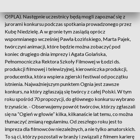
Drugi dzień imprezy rozpoczną pokazy skierowane do
najmłodszych widzów (najlepsze animacje z festiwalu
O!PLA). Następnie uczestnicy będą mogli zapoznać się z
jurorami konkursu podczas spotkania prowadzonego przez
Kubę Niedzielę. A w gronie tym zasiądą oprócz
wspomnianego wcześniej Pawła Łozińskiego, Marta Pajek,
twórczyni animacji, które będzie można zobaczyć pod
koniec drugiego dnia imprezy i Agata Golańska,
Pełnomocniczka Rektora Szkoły Filmowej w Łodzi ds.
produkcji filmowej i telewizyjnej, kierowniczka produkcji,
producentka, która wspiera zgierski festiwal od początku
istnienia. Najważniejszym punktem Ognia jest zawsze
konkurs, na który zgłaszają się twórcy z całej Polski. W tym
roku spośród 70 propozycji, do głównego konkursu wybrano
trzynaście. - Obserwujemy powrót twórców, którzy zgłaszali
się na “Ogień w głowie” kilka, kilkanaście lat temu, co można
tłumaczyć zmianą regulaminu. Od zeszłego roku jest to
impreza dla filmowców niezależnych, a nie tylko amatorskich.
To są ci, którzy pozostali w branży i związali z filmem karierę