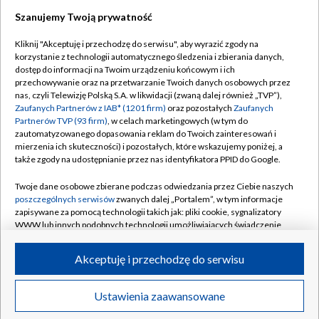
Szanujemy Twoją prywatność
Dołącz do nas:
Kliknij "Akceptuję i przechodzę do serwisu", aby wyrazić zgody na
korzystanie z technologii automatycznego śledzenia i zbierania danych,
TVP
dostęp do informacji na Twoim urządzeniu końcowym i ich
Abonament TVP
przechowywanie oraz na przetwarzanie Twoich danych osobowych przez
Regulamin TVP
nas, czyli Telewizję Polską S.A. w likwidacji (zwaną dalej również „TVP”),
Emisja w TVP
Polityka prywatności
Zaufanych Partnerów z IAB* (1201 firm)
oraz pozostałych
Zaufanych
Partnerów TVP (93 firm)
, w celach marketingowych (w tym do
Centrum informacji TVP
Moje zgody
zautomatyzowanego dopasowania reklam do Twoich zainteresowań i
mierzenia ich skuteczności) i pozostałych, które wskazujemy poniżej, a
Naziemna Telewizja Cyfrowa
Pomoc
także zgody na udostępnianie przez nas identyfikatora PPID do Google.
Sklep TVP
Biuro reklamy
Twoje dane osobowe zbierane podczas odwiedzania przez Ciebie naszych
Rada Programowa
Kontakt
poszczególnych serwisów
zwanych dalej „Portalem”, w tym informacje
zapisywane za pomocą technologii takich jak: pliki cookie, sygnalizatory
System NOS
WWW lub innych podobnych technologii umożliwiających świadczenie
dopasowanych i bezpiecznych usług, personalizację treści oraz reklam,
Informacje o nadawcy
Kanały
udostępnianie funkcji mediów społecznościowych oraz analizowanie
Akceptuję i przechodzę do serwisu
ruchu w Internecie.
Program dla prasy
©2026 Telewizja Polska S.A. w likwidacji
Biuro Reklamy
Twoje dane osobowe zbierane podczas odwiedzania przez Ciebie
Ustawienia zaawansowane
poszczególnych serwisów
na Portalu, takie jak adresy IP, identyfikatory
Ogłoszenie przetargowe
Twoich urządzeń końcowych i identyfikatory plików cookie, informacje o