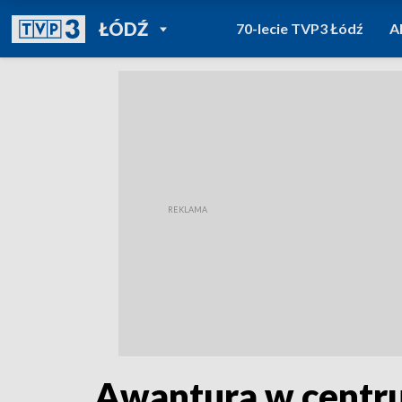
POWRÓT DO
ŁÓDŹ
70-lecie TVP3 Łódź
A
TVP REGIONY
Awantura w centru