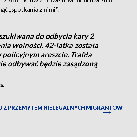
m z konfliktów z prawem. Mundurowi znali
ąć „spotkania z nimi”.
szukiwana do odbycia kary 2
nia wolności. 42-latka została
policyjnym areszcie. Trafiła
zie odbywać będzie zasądzoną
a.
U Z PRZEMYTEM NIELEGALNYCH MIGRANTÓW