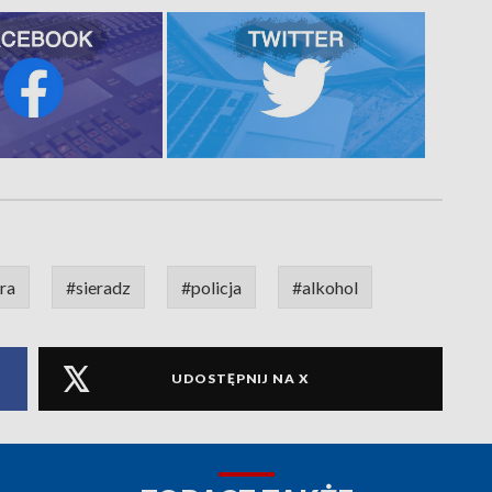
ra
#sieradz
#policja
#alkohol
UDOSTĘPNIJ NA X