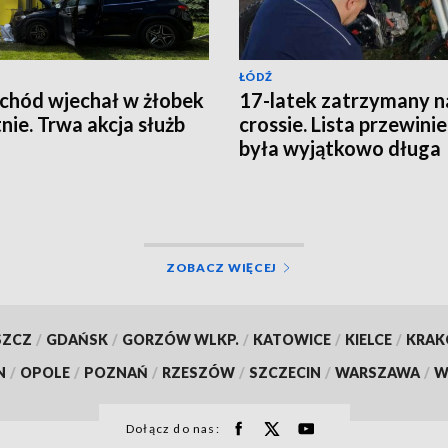
ŁÓDŹ
hód wjechał w żłobek
17-latek zatrzymany n
nie. Trwa akcja służb
crossie. Lista przewini
była wyjątkowo długa
ZOBACZ WIĘCEJ
SZCZ
/
GDAŃSK
/
GORZÓW WLKP.
/
KATOWICE
/
KIELCE
/
KRA
N
/
OPOLE
/
POZNAŃ
/
RZESZÓW
/
SZCZECIN
/
WARSZAWA
/
W
Dołącz do nas: