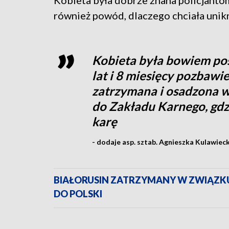
Kobieta była dobrze znana policjanto
również powód, dlaczego chciała unikn
Kobieta była bowiem po
lat i 8 miesięcy pozbawie
zatrzymana i osadzona w 
do Zakładu Karnego, gd
karę
- dodaje asp. sztab. Agnieszka Kulawieck
BIAŁORUSIN ZATRZYMANY W ZWIĄZK
DO POLSKI