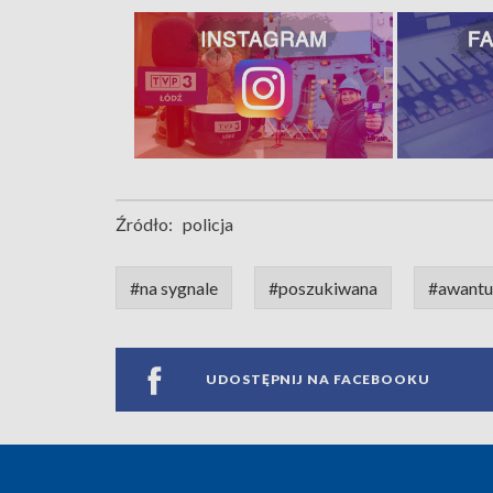
Źródło:
policja
#na sygnale
#poszukiwana
#awantu
UDOSTĘPNIJ NA FACEBOOKU