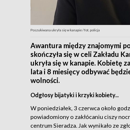
Poszukiwana ukryła się w kanapie / fot. policja
Awantura między znajomymi podc
skończyła się w celi Zakładu Ka
ukryła się w kanapie. Kobietę z
lata i 8 miesięcy odbywać będz
wolności.
Odgłosy bijatyki i krzyki kobiety...
W poniedziałek, 3 czerwca około godzin
powiadomiony o zakłócaniu ciszy nocn
centrum Sieradza. Jak wynikało ze zgł