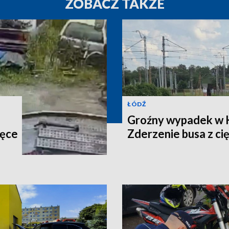
ZOBACZ TAKŻE
ŁÓDŹ
Groźny wypadek w 
ręce
Zderzenie busa z c