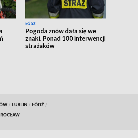
ŁÓDŹ
a
Pogoda znów dała się we
eń
znaki. Ponad 100 interwencji
strażaków
KÓW
/
LUBLIN
/
ŁÓDŹ
/
ROCŁAW