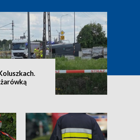
Koluszkach.
iężarówką