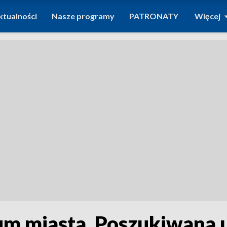
ktualności
Nasze programy
PATRONATY
Więcej
m miasta. Poszukiwana u