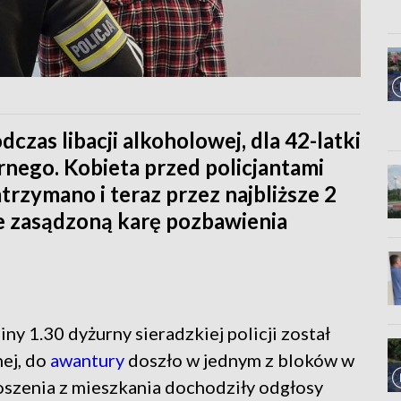
zas libacji alkoholowej, dla 42-latki
rnego. Kobieta przed policjantami
atrzymano i teraz przez najbliższe 2
ie zasądzoną karę pozbawienia
y 1.30 dyżurny sieradzkiej policji został
ej, do
awantury
doszło w jednym z bloków w
oszenia z mieszkania dochodziły odgłosy