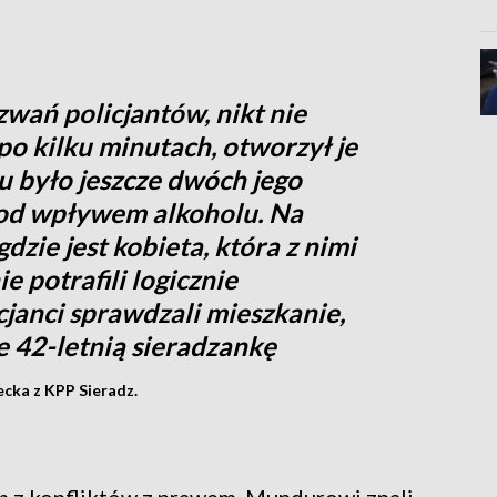
ań policjantów, nikt nie
po kilku minutach, otworzył je
 było jeszcze dwóch jego
pod wpływem alkoholu. Na
dzie jest kobieta, która z nimi
 potrafili logicznie
janci sprawdzali mieszkanie,
e 42-letnią sieradzankę
ecka z KPP Sieradz.