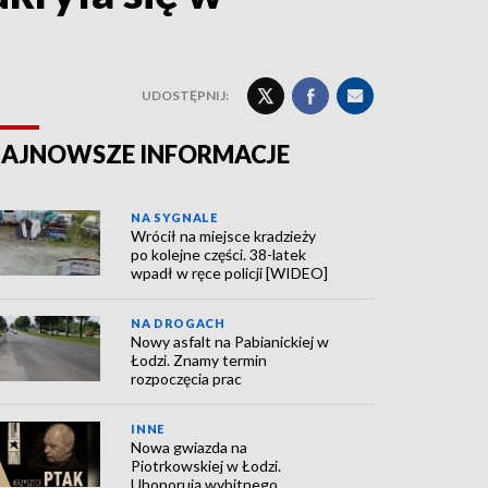
UDOSTĘPNIJ:
AJNOWSZE INFORMACJE
NA SYGNALE
Wrócił na miejsce kradzieży
po kolejne części. 38-latek
wpadł w ręce policji [WIDEO]
NA DROGACH
Nowy asfalt na Pabianickiej w
Łodzi. Znamy termin
rozpoczęcia prac
INNE
Nowa gwiazda na
Piotrkowskiej w Łodzi.
Uhonorują wybitnego