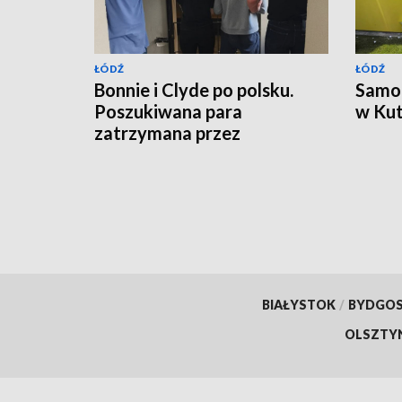
ŁÓDŹ
ŁÓDŹ
Bonnie i Clyde po polsku.
Samoc
Poszukiwana para
w Kut
zatrzymana przez
kryminalnych
BIAŁYSTOK
/
BYDGO
OLSZTY