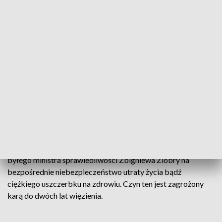
Zgromadzone materiały w pełni
uzasadniały podjęcie decyzji o wszczęciu
śledztwa. Toczy się ono w Wydziale 1
Śledczym Prokuratury Okręgowej w Łodzi
- mówi rzecznik prokuratury.
Wyjaśnił, że dotyczy ono ukrycia akt nadzoru byłej
Prokuratury Generalnej. Dokumenty dotyczą śledztwa
prowadzonego przez Prokuraturę Rejonową w Ostrowcu
Świętokrzyskim w sprawie narażenia przez personel
medyczny Szpitala Uniwersyteckiego w Krakowie ojca
byłego ministra sprawiedliwości Zbigniewa Ziobry na
bezpośrednie niebezpieczeństwo utraty życia bądź
ciężkiego uszczerbku na zdrowiu. Czyn ten jest zagrożony
karą do dwóch lat więzienia.