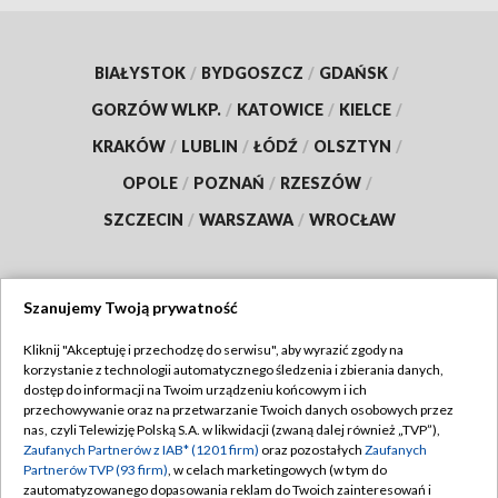
BIAŁYSTOK
/
BYDGOSZCZ
/
GDAŃSK
/
GORZÓW WLKP.
/
KATOWICE
/
KIELCE
/
KRAKÓW
/
LUBLIN
/
ŁÓDŹ
/
OLSZTYN
/
OPOLE
/
POZNAŃ
/
RZESZÓW
/
SZCZECIN
/
WARSZAWA
/
WROCŁAW
Szanujemy Twoją prywatność
Dołącz do nas:
Kliknij "Akceptuję i przechodzę do serwisu", aby wyrazić zgody na
korzystanie z technologii automatycznego śledzenia i zbierania danych,
TVP
dostęp do informacji na Twoim urządzeniu końcowym i ich
Abonament TVP
przechowywanie oraz na przetwarzanie Twoich danych osobowych przez
Regulamin TVP
nas, czyli Telewizję Polską S.A. w likwidacji (zwaną dalej również „TVP”),
Emisja w TVP
Polityka prywatności
Zaufanych Partnerów z IAB* (1201 firm)
oraz pozostałych
Zaufanych
Partnerów TVP (93 firm)
, w celach marketingowych (w tym do
Centrum informacji TVP
Moje zgody
zautomatyzowanego dopasowania reklam do Twoich zainteresowań i