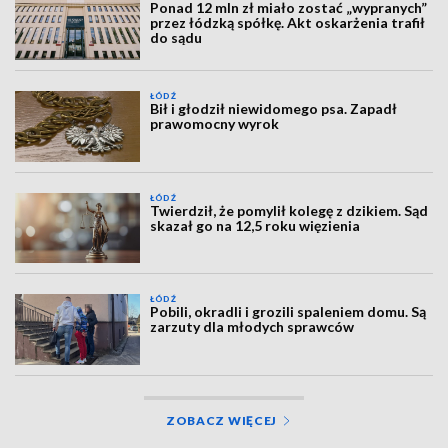
Ponad 12 mln zł miało zostać „wypranych”
przez łódzką spółkę. Akt oskarżenia trafił
do sądu
ŁÓDŹ
Bił i głodził niewidomego psa. Zapadł
prawomocny wyrok
ŁÓDŹ
Twierdził, że pomylił kolegę z dzikiem. Sąd
skazał go na 12,5 roku więzienia
ŁÓDŹ
Pobili, okradli i grozili spaleniem domu. Są
zarzuty dla młodych sprawców
ZOBACZ WIĘCEJ