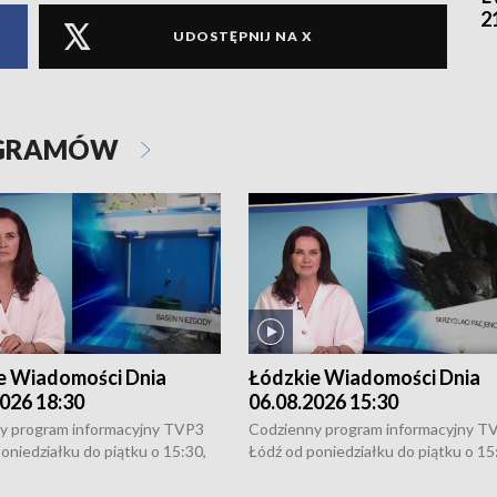
2
UDOSTĘPNIJ NA X
OGRAMÓW
e Wiadomości Dnia
Łódzkie Wiadomości Dnia
026 18:30
06.08.2026 15:30
y program informacyjny TVP3
Codzienny program informacyjny T
oniedziałku do piątku o 15:30,
Łódź od poniedziałku do piątku o 15
:30 i 21:30. W weekendy o
16:30, 18:30 i 21:30. W weekendy o
1:30.
18:30 i 21:30.