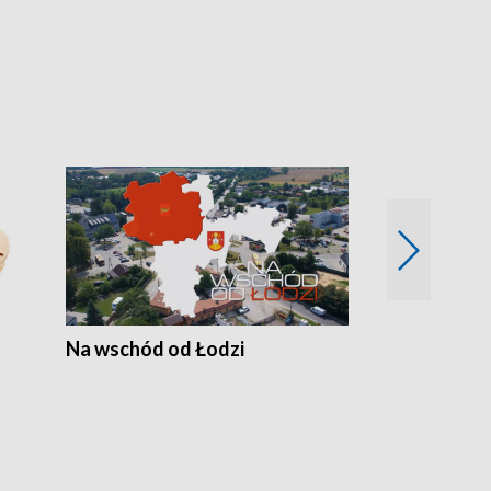
Na wschód od Łodzi
Zimowe szal
Polski