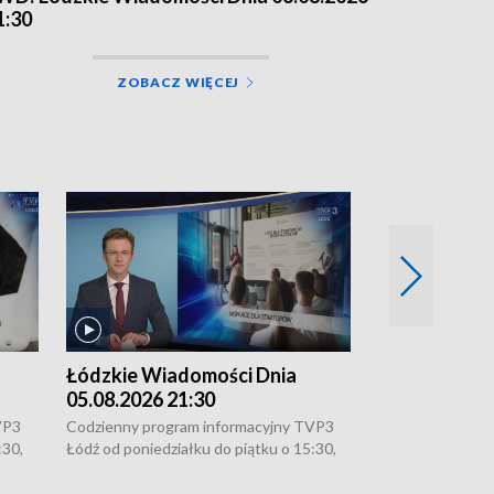
1:30
ZOBACZ WIĘCEJ
Łódzkie Wiadomości Dnia
Łódzkie Wia
05.08.2026 21:30
05.08.2026 1
VP3
Codzienny program informacyjny TVP3
Codzienny progr
:30,
Łódź od poniedziałku do piątku o 15:30,
Łódź od poniedzi
16:30, 18:30 i 21:30. W weekendy o
16:30, 18:30 i 2
18:30 i 21:30.
18:30 i 21:30.