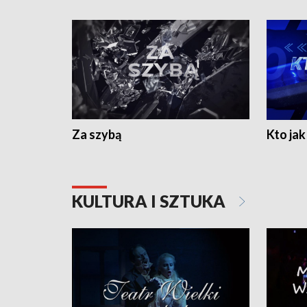
Za szybą
Kto jak 
KULTURA I SZTUKA