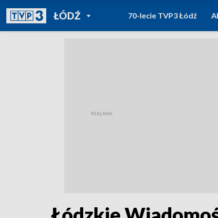
POWRÓT DO
ŁÓDŹ
70-lecie TVP3 Łódź
A
TVP REGIONY
Łódzkie Wiadomośc