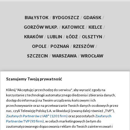
BIAŁYSTOK
/
BYDGOSZCZ
/
GDAŃSK
/
GORZÓW WLKP.
/
KATOWICE
/
KIELCE
/
KRAKÓW
/
LUBLIN
/
ŁÓDŹ
/
OLSZTYN
/
OPOLE
/
POZNAŃ
/
RZESZÓW
/
SZCZECIN
/
WARSZAWA
/
WROCŁAW
Szanujemy Twoją prywatność
Dołącz do nas:
Kliknij "Akceptuję i przechodzę do serwisu", aby wyrazić zgody na
korzystanie z technologii automatycznego śledzenia i zbierania danych,
TVP
dostęp do informacji na Twoim urządzeniu końcowym i ich
Abonament TVP
przechowywanie oraz na przetwarzanie Twoich danych osobowych przez
Regulamin TVP
nas, czyli Telewizję Polską S.A. w likwidacji (zwaną dalej również „TVP”),
Emisja w TVP
Zaufanych Partnerów z IAB* (1201 firm)
oraz pozostałych
Zaufanych
Polityka prywatności
Partnerów TVP (93 firm)
, w celach marketingowych (w tym do
Centrum informacji TVP
Moje zgody
zautomatyzowanego dopasowania reklam do Twoich zainteresowań i