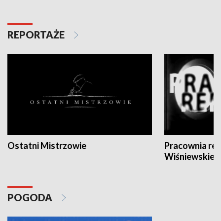
REPORTAŻE
Ostatni Mistrzowie
Pracownia re
Wiśniewskieg
POGODA