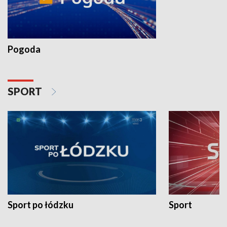
Pogoda
SPORT
Sport po łódzku
Sport