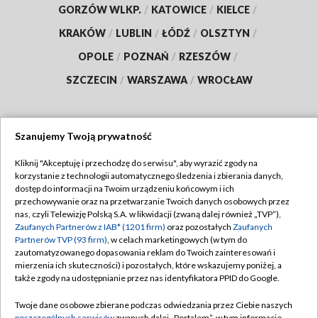
GORZÓW WLKP.
/
KATOWICE
/
KIELCE
/
KRAKÓW
/
LUBLIN
/
ŁÓDŹ
/
OLSZTYN
/
OPOLE
/
POZNAŃ
/
RZESZÓW
/
SZCZECIN
/
WARSZAWA
/
WROCŁAW
Szanujemy Twoją prywatność
Dołącz do nas:
Kliknij "Akceptuję i przechodzę do serwisu", aby wyrazić zgody na
korzystanie z technologii automatycznego śledzenia i zbierania danych,
TVP
dostęp do informacji na Twoim urządzeniu końcowym i ich
Abonament TVP
przechowywanie oraz na przetwarzanie Twoich danych osobowych przez
Regulamin TVP
nas, czyli Telewizję Polską S.A. w likwidacji (zwaną dalej również „TVP”),
Emisja w TVP
Zaufanych Partnerów z IAB* (1201 firm)
oraz pozostałych
Zaufanych
Polityka prywatności
Partnerów TVP (93 firm)
, w celach marketingowych (w tym do
Centrum informacji TVP
Moje zgody
zautomatyzowanego dopasowania reklam do Twoich zainteresowań i
mierzenia ich skuteczności) i pozostałych, które wskazujemy poniżej, a
Naziemna Telewizja Cyfrowa
Pomoc
także zgody na udostępnianie przez nas identyfikatora PPID do Google.
Sklep TVP
Biuro reklamy
Twoje dane osobowe zbierane podczas odwiedzania przez Ciebie naszych
Rada Programowa
poszczególnych serwisów
zwanych dalej „Portalem”, w tym informacje