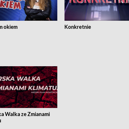
m okiem
Konkretnie
ka Walka ze Zmianami
u