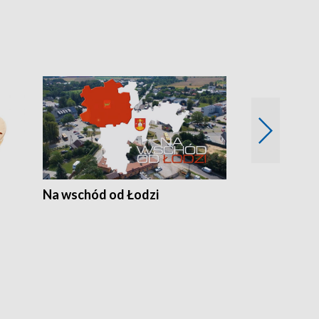
Na wschód od Łodzi
Zimowe szal
Polski