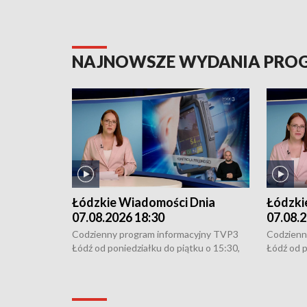
NAJNOWSZE WYDANIA PR
Łódzkie Wiadomości Dnia
Łódzki
07.08.2026 18:30
07.08.2
Codzienny program informacyjny TVP3
Codzienn
Łódź od poniedziałku do piątku o 15:30,
Łódź od p
16:30, 18:30 i 21:30. W weekendy o
16:30, 18
18:30 i 21:30.
18:30 i 2