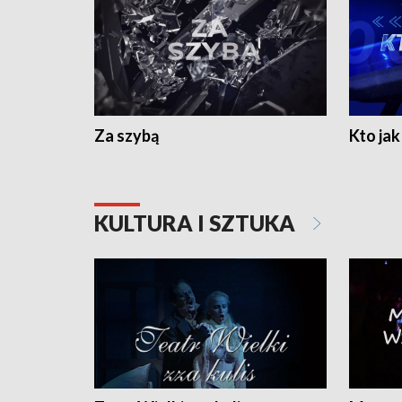
Za szybą
Kto jak 
KULTURA I SZTUKA