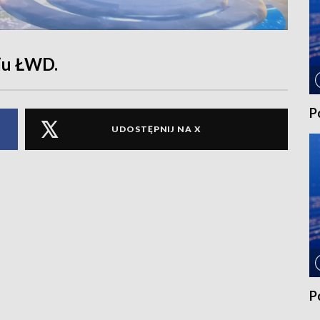
iu ŁWD.
P
UDOSTĘPNIJ NA X
P