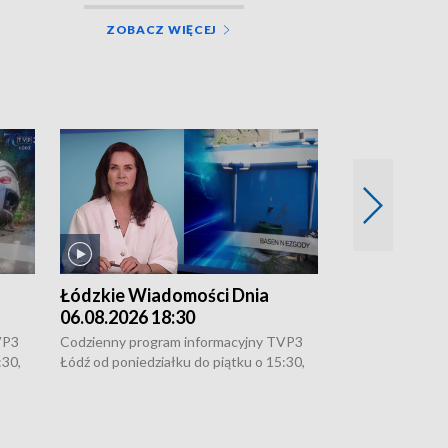
ZOBACZ WIĘCEJ
Łódzkie Wiadomości Dnia
Łódzkie Wia
06.08.2026 18:30
06.08.2026 1
VP3
Codzienny program informacyjny TVP3
Codzienny progr
:30,
Łódź od poniedziałku do piątku o 15:30,
Łódź od poniedzi
16:30, 18:30 i 21:30. W weekendy o
16:30, 18:30 i 2
18:30 i 21:30.
18:30 i 21:30.