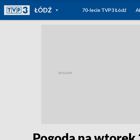
POWRÓT DO
ŁÓDŹ
70-lecie TVP3 Łódź
A
TVP REGIONY
Pogoda na wtorek 