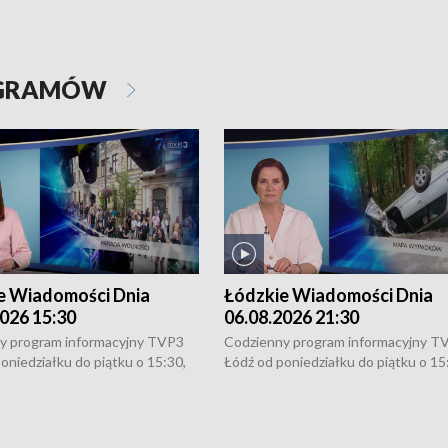
OGRAMÓW
e Wiadomości Dnia
Łódzkie Wiadomości Dnia
026 15:30
06.08.2026 21:30
y program informacyjny TVP3
Codzienny program informacyjny T
oniedziałku do piątku o 15:30,
Łódź od poniedziałku do piątku o 15
:30 i 21:30. W weekendy o
16:30, 18:30 i 21:30. W weekendy o
1:30.
18:30 i 21:30.