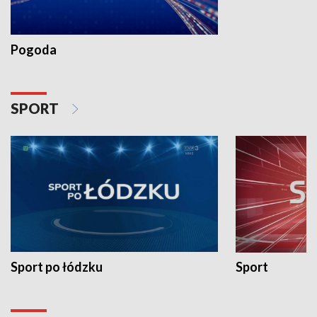
Pogoda
SPORT
Sport po łódzku
Sport