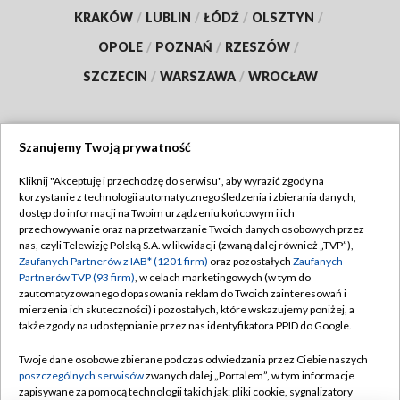
KRAKÓW
/
LUBLIN
/
ŁÓDŹ
/
OLSZTYN
/
OPOLE
/
POZNAŃ
/
RZESZÓW
/
SZCZECIN
/
WARSZAWA
/
WROCŁAW
Szanujemy Twoją prywatność
Dołącz do nas:
Kliknij "Akceptuję i przechodzę do serwisu", aby wyrazić zgody na
korzystanie z technologii automatycznego śledzenia i zbierania danych,
TVP
dostęp do informacji na Twoim urządzeniu końcowym i ich
Abonament TVP
przechowywanie oraz na przetwarzanie Twoich danych osobowych przez
Regulamin TVP
nas, czyli Telewizję Polską S.A. w likwidacji (zwaną dalej również „TVP”),
Emisja w TVP
Zaufanych Partnerów z IAB* (1201 firm)
oraz pozostałych
Zaufanych
Polityka prywatności
Partnerów TVP (93 firm)
, w celach marketingowych (w tym do
Centrum informacji TVP
Moje zgody
zautomatyzowanego dopasowania reklam do Twoich zainteresowań i
mierzenia ich skuteczności) i pozostałych, które wskazujemy poniżej, a
Naziemna Telewizja Cyfrowa
Pomoc
także zgody na udostępnianie przez nas identyfikatora PPID do Google.
Sklep TVP
Biuro reklamy
Twoje dane osobowe zbierane podczas odwiedzania przez Ciebie naszych
Rada Programowa
poszczególnych serwisów
zwanych dalej „Portalem”, w tym informacje
Kontakt
zapisywane za pomocą technologii takich jak: pliki cookie, sygnalizatory