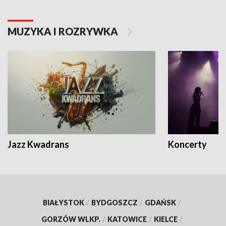
MUZYKA I ROZRYWKA
Jazz Kwadrans
Koncerty
BIAŁYSTOK
/
BYDGOSZCZ
/
GDAŃSK
/
GORZÓW WLKP.
/
KATOWICE
/
KIELCE
/