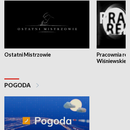
Ostatni Mistrzowie
Pracownia re
Wiśniewskieg
POGODA