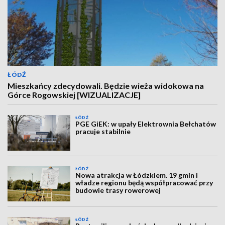
ŁÓDŹ
Mieszkańcy zdecydowali. Będzie wieża widokowa na
Górce Rogowskiej [WIZUALIZACJE]
ŁÓDŹ
PGE GiEK: w upały Elektrownia Bełchatów
pracuje stabilnie
ŁÓDŹ
Nowa atrakcja w Łódzkiem. 19 gmin i
władze regionu będą współpracować przy
budowie trasy rowerowej
ŁÓDŹ