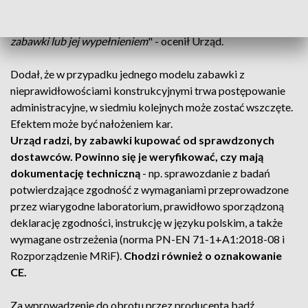
uchwytu.
"
Wszystkie stwierdzone niezgodności stwarzają
ryzyko udławienia lub uduszenia się dziecka elementami
zabawki lub jej wypełnieniem
" - ocenił Urząd.
Dodał, że w przypadku jednego modelu zabawki z
nieprawidłowościami konstrukcyjnymi trwa postępowanie
administracyjne, w siedmiu kolejnych może zostać wszczęte.
Efektem może być nałożeniem kar.
Urząd radzi, by zabawki kupować od sprawdzonych
dostawców. Powinno się je weryfikować, czy mają
dokumentację techniczną
- np. sprawozdanie z badań
potwierdzające zgodność z wymaganiami przeprowadzone
przez wiarygodne laboratorium, prawidłowo sporządzoną
deklarację zgodności, instrukcję w języku polskim, a także
wymagane ostrzeżenia (norma PN-EN 71-1+A1:2018-08 i
Rozporządzenie MRiF).
Chodzi również o oznakowanie
CE.
Za wprowadzenie do obrotu przez producenta bądź