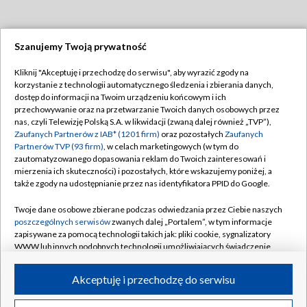
Szanujemy Twoją prywatność
Dołącz do nas:
Kliknij "Akceptuję i przechodzę do serwisu", aby wyrazić zgody na
korzystanie z technologii automatycznego śledzenia i zbierania danych,
TVP
dostęp do informacji na Twoim urządzeniu końcowym i ich
Abonament TVP
przechowywanie oraz na przetwarzanie Twoich danych osobowych przez
Regulamin TVP
nas, czyli Telewizję Polską S.A. w likwidacji (zwaną dalej również „TVP”),
Emisja w TVP
Zaufanych Partnerów z IAB* (1201 firm)
oraz pozostałych
Zaufanych
Polityka prywatności
Partnerów TVP (93 firm)
, w celach marketingowych (w tym do
Centrum informacji TVP
Moje zgody
zautomatyzowanego dopasowania reklam do Twoich zainteresowań i
mierzenia ich skuteczności) i pozostałych, które wskazujemy poniżej, a
Naziemna Telewizja Cyfrowa
Pomoc
także zgody na udostępnianie przez nas identyfikatora PPID do Google.
Sklep TVP
Biuro reklamy
Twoje dane osobowe zbierane podczas odwiedzania przez Ciebie naszych
Rada Programowa
poszczególnych serwisów
zwanych dalej „Portalem”, w tym informacje
Kontakt
zapisywane za pomocą technologii takich jak: pliki cookie, sygnalizatory
System NOS
WWW lub innych podobnych technologii umożliwiających świadczenie
dopasowanych i bezpiecznych usług, personalizację treści oraz reklam,
Informacje o nadawcy
Kanały
udostępnianie funkcji mediów społecznościowych oraz analizowanie
Akceptuję i przechodzę do serwisu
ruchu w Internecie.
Program dla prasy
©2026 Telewizja Polska S.A. w likwidacji