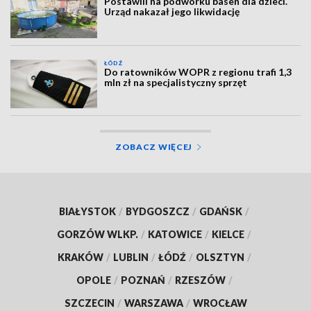
Postawili na podwórku basen dla dzieci.
Urząd nakazał jego likwidację
ŁÓDŹ
Do ratowników WOPR z regionu trafi 1,3
mln zł na specjalistyczny sprzęt
ZOBACZ WIĘCEJ
BIAŁYSTOK
/
BYDGOSZCZ
/
GDAŃSK
/
GORZÓW WLKP.
/
KATOWICE
/
KIELCE
/
KRAKÓW
/
LUBLIN
/
ŁÓDŹ
/
OLSZTYN
/
OPOLE
/
POZNAŃ
/
RZESZÓW
/
SZCZECIN
/
WARSZAWA
/
WROCŁAW