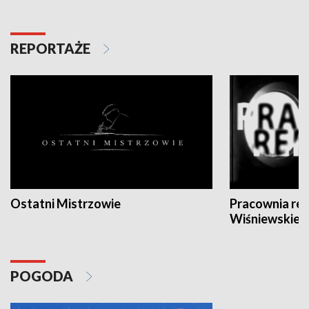
REPORTAŻE
Ostatni Mistrzowie
Pracownia re
Wiśniewskieg
POGODA