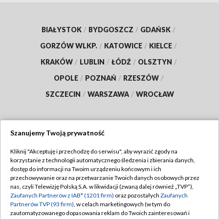
BIAŁYSTOK
/
BYDGOSZCZ
/
GDAŃSK
/
GORZÓW WLKP.
/
KATOWICE
/
KIELCE
/
KRAKÓW
/
LUBLIN
/
ŁÓDŹ
/
OLSZTYN
/
OPOLE
/
POZNAŃ
/
RZESZÓW
/
SZCZECIN
/
WARSZAWA
/
WROCŁAW
Szanujemy Twoją prywatność
Dołącz do nas:
Kliknij "Akceptuję i przechodzę do serwisu", aby wyrazić zgody na
korzystanie z technologii automatycznego śledzenia i zbierania danych,
TVP
dostęp do informacji na Twoim urządzeniu końcowym i ich
Abonament TVP
przechowywanie oraz na przetwarzanie Twoich danych osobowych przez
Regulamin TVP
nas, czyli Telewizję Polską S.A. w likwidacji (zwaną dalej również „TVP”),
Emisja w TVP
Zaufanych Partnerów z IAB* (1201 firm)
oraz pozostałych
Zaufanych
Polityka prywatności
Partnerów TVP (93 firm)
, w celach marketingowych (w tym do
Centrum informacji TVP
Moje zgody
zautomatyzowanego dopasowania reklam do Twoich zainteresowań i