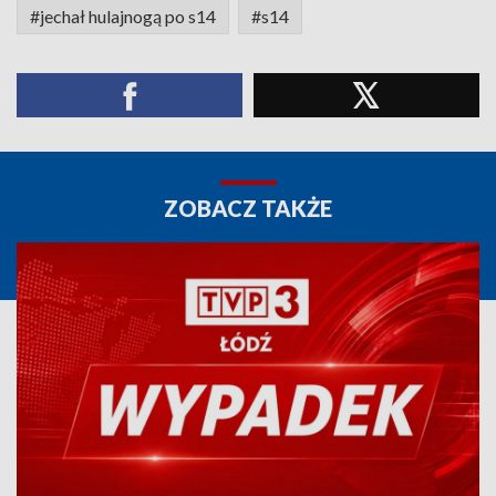
#jechał hulajnogą po s14
#s14
ZOBACZ TAKŻE