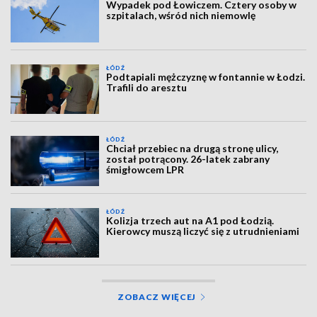
Wypadek pod Łowiczem. Cztery osoby w
szpitalach, wśród nich niemowlę
ŁÓDŹ
Podtapiali mężczyznę w fontannie w Łodzi.
Trafili do aresztu
ŁÓDŹ
Chciał przebiec na drugą stronę ulicy,
został potrącony. 26-latek zabrany
śmigłowcem LPR
ŁÓDŹ
Kolizja trzech aut na A1 pod Łodzią.
Kierowcy muszą liczyć się z utrudnieniami
ZOBACZ WIĘCEJ