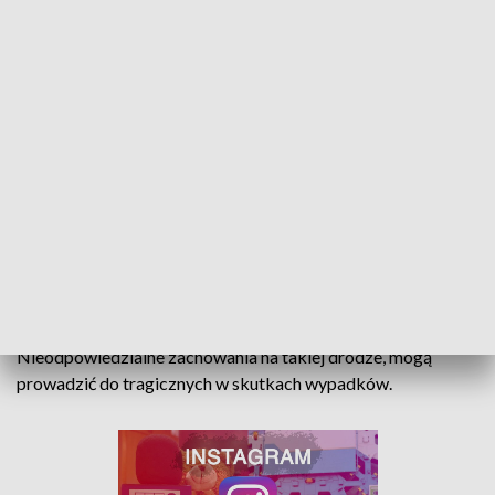
elektryczną po drodze ekspresowej.
23-latek tłumaczył stróżom prawa, że nie zna dobrze terenu,
dlatego posłużył się nawigacją, która pokierowała go na
trasę szybkiego ruchu. Mężczyzna zmierzał w stronę
centrum handlowego, znajdującego się na ulicy Pabianickiej.
Za wjazd hulajnogą na trasę S14 został ukarany mandatem.
Policjanci przypominają, że autostrady i drogi ekspresowe są
drogami o ograniczonej dostępności. Nie mogą z nich
korzystać piesi, rowerzyści, motorowerzyści czy kierowcy
pojazdów zaprzęgowych. Dotyczy to także przypadku
poruszania się pasem awaryjnym lub poboczem.
Nieodpowiedzialne zachowania na takiej drodze, mogą
prowadzić do tragicznych w skutkach wypadków.