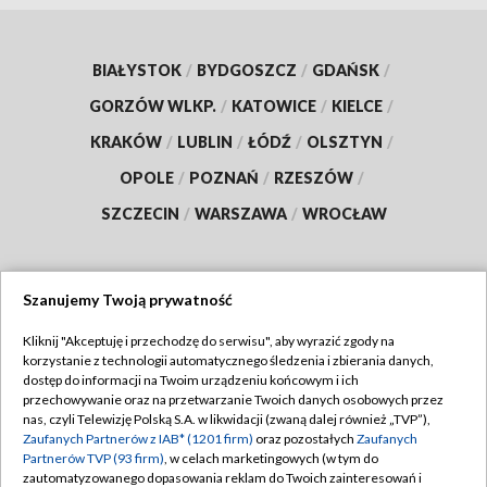
BIAŁYSTOK
/
BYDGOSZCZ
/
GDAŃSK
/
GORZÓW WLKP.
/
KATOWICE
/
KIELCE
/
KRAKÓW
/
LUBLIN
/
ŁÓDŹ
/
OLSZTYN
/
OPOLE
/
POZNAŃ
/
RZESZÓW
/
SZCZECIN
/
WARSZAWA
/
WROCŁAW
Szanujemy Twoją prywatność
Dołącz do nas:
Kliknij "Akceptuję i przechodzę do serwisu", aby wyrazić zgody na
korzystanie z technologii automatycznego śledzenia i zbierania danych,
TVP
dostęp do informacji na Twoim urządzeniu końcowym i ich
Abonament TVP
przechowywanie oraz na przetwarzanie Twoich danych osobowych przez
Regulamin TVP
nas, czyli Telewizję Polską S.A. w likwidacji (zwaną dalej również „TVP”),
Emisja w TVP
Zaufanych Partnerów z IAB* (1201 firm)
oraz pozostałych
Zaufanych
Polityka prywatności
Partnerów TVP (93 firm)
, w celach marketingowych (w tym do
Centrum informacji TVP
Moje zgody
zautomatyzowanego dopasowania reklam do Twoich zainteresowań i