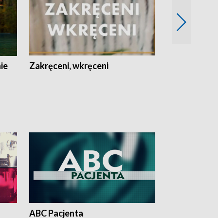
nie
Zakręceni, wkręceni
Skarby Łodzi
ABC Pacjenta