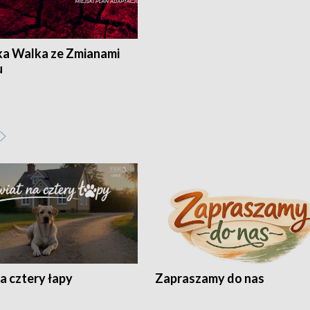
ka Walka ze Zmianami
u
a cztery łapy
Zapraszamy do nas