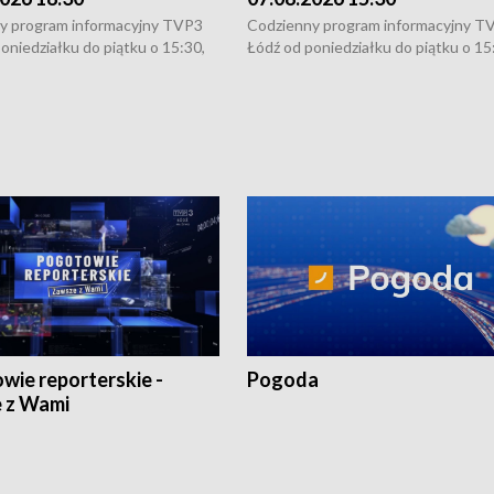
y program informacyjny TVP3
Codzienny program informacyjny T
oniedziałku do piątku o 15:30,
Łódź od poniedziałku do piątku o 15
:30 i 21:30. W weekendy o
16:30, 18:30 i 21:30. W weekendy o
1:30.
18:30 i 21:30.
wie reporterskie -
Pogoda
 z Wami