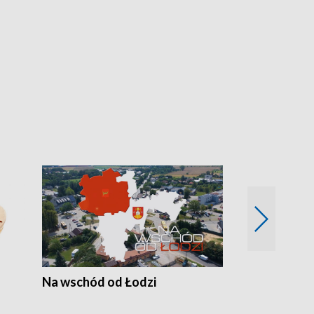
Na wschód od Łodzi
Zimowe szal
Polski