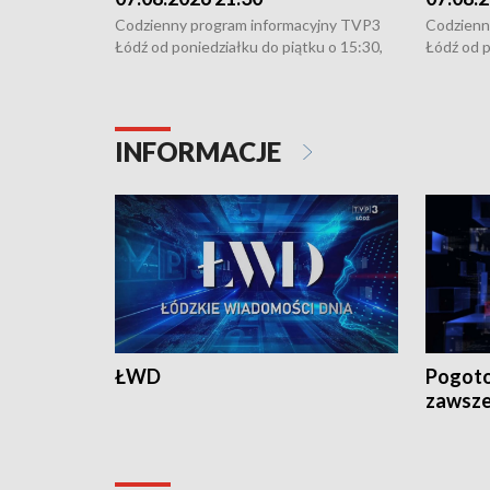
Codzienny program informacyjny TVP3
Codzienn
Łódź od poniedziałku do piątku o 15:30,
Łódź od p
16:30, 18:30 i 21:30. W weekendy o
16:30, 18
18:30 i 21:30.
18:30 i 2
INFORMACJE
ŁWD
Pogoto
zawsze