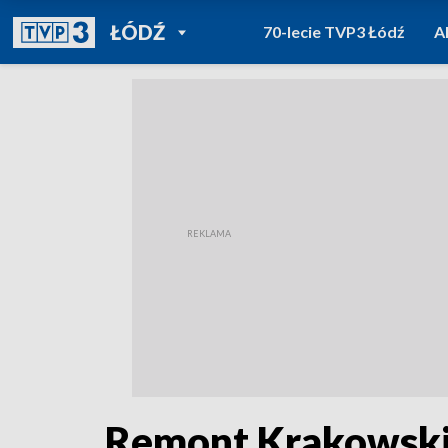
POWRÓT DO
ŁÓDŹ
70-lecie TVP3 Łódź
A
TVP REGIONY
Remont Krakowskie