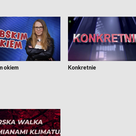
m okiem
Konkretnie