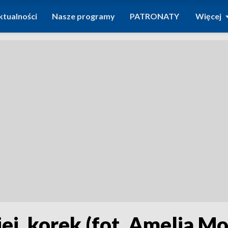
ktualności
Nasze programy
PATRONATY
Więcej
j, korek (fot. Amelia Mo