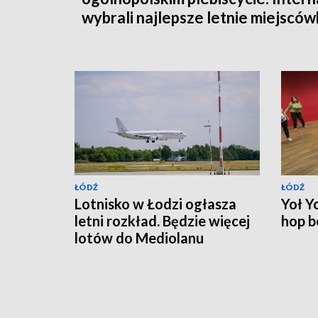
wybrali najlepsze letnie miejsców
Polsce
ŁÓDŹ
ŁÓDŹ
Lotnisko w Łodzi ogłasza
Yoł Y
letni rozkład. Będzie więcej
hop b
lotów do Mediolanu