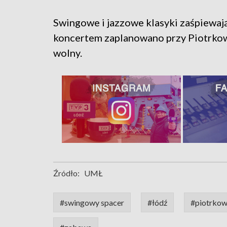
Swingowe i jazzowe klasyki zaśpiewają 
koncertem zaplanowano przy Piotrkows
wolny.
Źródło:
UMŁ
#swingowy spacer
#łódź
#piotrko