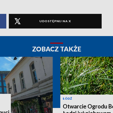
UDOSTĘPNIJ NA X
ZOBACZ TAKŻE
ŁÓDŹ
Otwarcie Ogrodu B
auci