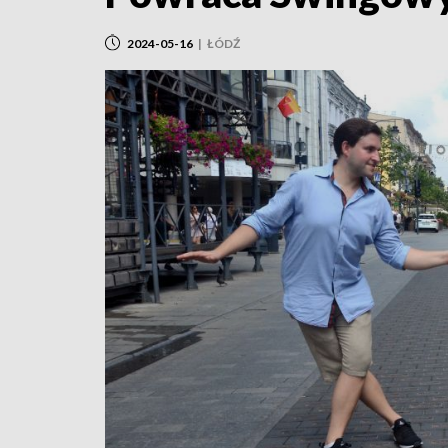
2024-05-16
|
ŁÓDŹ