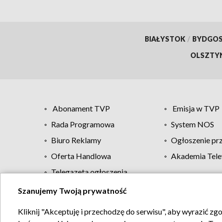
BIAŁYSTOK
/
BYDGO
OLSZTY
Abonament TVP
Emisja w TVP
Rada Programowa
System NOS
Biuro Reklamy
Ogłoszenie pr
Oferta Handlowa
Akademia Tele
Telegazeta ogłoszenia
Szanujemy Twoją prywatność
Regulamin TVP
Kliknij "Akceptuję i przechodzę do serwisu", aby wyrazić zg