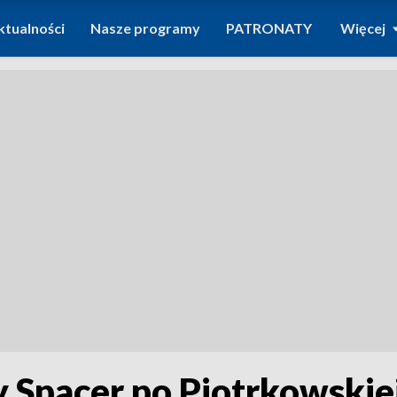
ktualności
Nasze programy
PATRONATY
Więcej
Spacer po Piotrkowskie