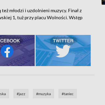
też młodzi i uzdolnieni muzycy. Finał z
kiej 1, tuż przy placu Wolności. Wstęp
wska
#jazz
#muzyka
#taniec