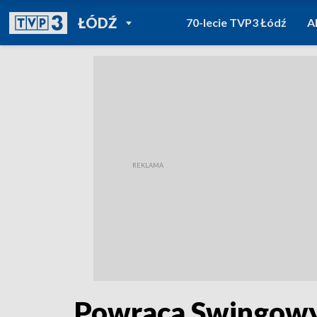
POWRÓT DO
ŁÓDŹ
70-lecie TVP3 Łódź
A
TVP REGIONY
Powraca Swingowy 