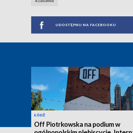
#zabawa
UDOSTĘPNIJ NA FACEBOOKU
ŁÓDŹ
Off Piotrkowska na podium w
ogólnopolskim plebiscycie. Intern