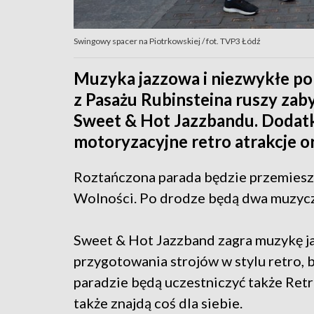
Swingowy spacer na Piotrkowskiej / fot. TVP3 Łódź
Muzyka jazzowa i niezwykłe pok
z Pasażu Rubinsteina ruszy za
Sweet & Hot Jazzbandu. Dodatk
motoryzacyjne retro atrakcje o
Roztańczona parada będzie przemieszc
Wolności. Po drodze będą dwa muzycz
Sweet & Hot Jazzband zagra muzykę jaz
przygotowania strojów w stylu retro, b
paradzie będą uczestniczyć także Ret
także znajdą coś dla siebie.