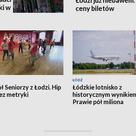
Łodzi już niebawem.
ki w
ceny biletów
ŁÓDŹ
oł Seniorzy z Łodzi. Hip
Łódzkie lotnisko z
ez metryki
historycznym wynikie
Prawie pół miliona
pasażerów