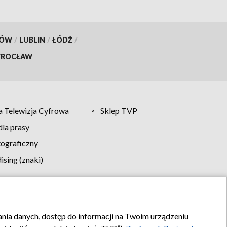
KÓW
/
LUBLIN
/
ŁÓDŹ
/
ROCŁAW
 Telewizja Cyfrowa
Sklep TVP
la prasy
tograficzny
sing (znaki)
klamy
Kontakt
rania danych, dostęp do informacji na Twoim urządzeniu