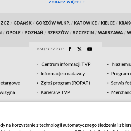
ZOBACZ WIĘCEJ
SZCZ
/
GDAŃSK
/
GORZÓW WLKP.
/
KATOWICE
/
KIELCE
/
KRA
N
/
OPOLE
/
POZNAŃ
/
RZESZÓW
/
SZCZECIN
/
WARSZAWA
/
W
Dołącz do nas:
Centrum informacji TVP
Naziemna
Informacje o nadawcy
Program d
zetargowe
Zgłoś program (ROPAT)
Serwis fo
wizyjna
Kariera w TVP
Merchandi
Polityka prywatności
Moje zgody
Pomoc
Biuro re
ody na korzystanie z technologii automatycznego śledzenia i zbie