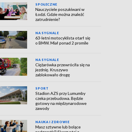
SPOŁECZNE
Nauczyciele poszukiwani w
Łodzi. Gdzie można znaleźć
zatrudnienie?
NA SYGNALE
63-letni motocyklista otarł się
o BMW. Miał ponad 2 promile
NA SYGNALE
Ciężarówka przewróciła się na
jezdnię. Kruszywo
zablokowało drogę
SPORT
Stadion AZS przy Lumumby
czeka przebudowa. Będzie
gotowy na międzynarodowe
zawody
NAUKA I ZDROWIE
Masz sztywne lub bolące
nadgarstki? Skorzystaj z