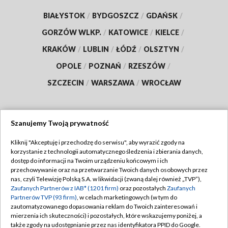
BIAŁYSTOK
/
BYDGOSZCZ
/
GDAŃSK
/
GORZÓW WLKP.
/
KATOWICE
/
KIELCE
/
KRAKÓW
/
LUBLIN
/
ŁÓDŹ
/
OLSZTYN
/
OPOLE
/
POZNAŃ
/
RZESZÓW
/
SZCZECIN
/
WARSZAWA
/
WROCŁAW
Szanujemy Twoją prywatność
Dołącz do nas:
Kliknij "Akceptuję i przechodzę do serwisu", aby wyrazić zgody na
korzystanie z technologii automatycznego śledzenia i zbierania danych,
TVP
dostęp do informacji na Twoim urządzeniu końcowym i ich
Abonament TVP
przechowywanie oraz na przetwarzanie Twoich danych osobowych przez
Regulamin TVP
nas, czyli Telewizję Polską S.A. w likwidacji (zwaną dalej również „TVP”),
Emisja w TVP
Polityka prywatności
Zaufanych Partnerów z IAB* (1201 firm)
oraz pozostałych
Zaufanych
Partnerów TVP (93 firm)
, w celach marketingowych (w tym do
Centrum informacji TVP
Moje zgody
zautomatyzowanego dopasowania reklam do Twoich zainteresowań i
mierzenia ich skuteczności) i pozostałych, które wskazujemy poniżej, a
Naziemna Telewizja Cyfrowa
Pomoc
także zgody na udostępnianie przez nas identyfikatora PPID do Google.