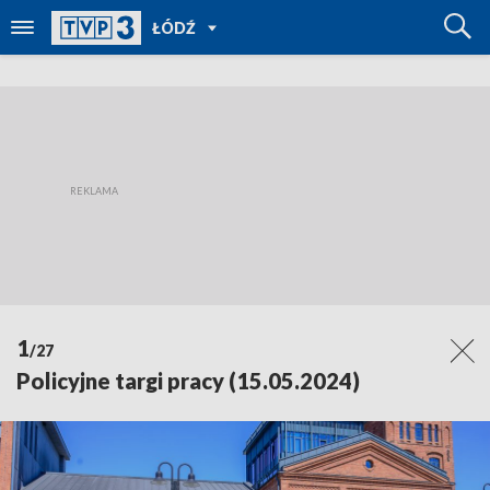
POWRÓT
ŁÓDŹ
DO
TVP
REGIONY
1
/27
Policyjne targi pracy (15.05.2024)