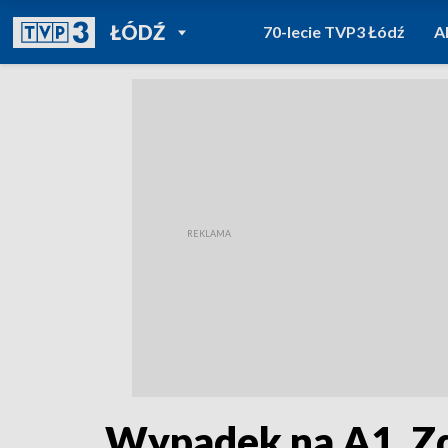
POWRÓT DO
ŁÓDŹ
70-lecie TVP3 Łódź
A
TVP REGIONY
Wypadek na A1. Z