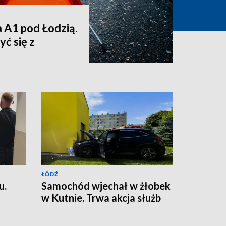
a A1 pod Łodzią.
ć się z
ŁÓDŹ
u.
Samochód wjechał w żłobek
w Kutnie. Trwa akcja służb