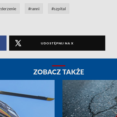
zderzenie
#ranni
#szpital
UDOSTĘPNIJ NA X
ZOBACZ TAKŻE