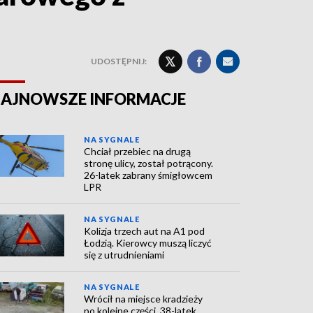
UDOSTĘPNIJ:
AJNOWSZE INFORMACJE
NA SYGNALE
Chciał przebiec na drugą
stronę ulicy, został potrącony.
26-latek zabrany śmigłowcem
LPR
NA SYGNALE
Kolizja trzech aut na A1 pod
Łodzią. Kierowcy muszą liczyć
się z utrudnieniami
NA SYGNALE
Wrócił na miejsce kradzieży
po kolejne części. 38-latek