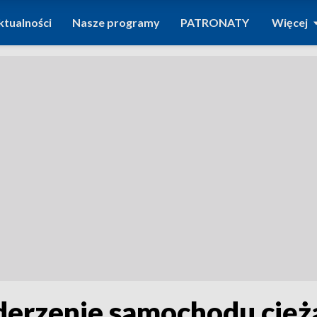
ktualności
Nasze programy
PATRONATY
Więcej
derzenie samochodu cięż