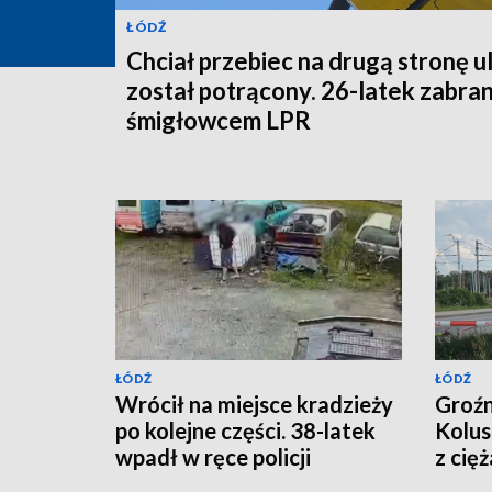
ŁÓDŹ
Chciał przebiec na drugą stronę ul
został potrącony. 26-latek zabra
śmigłowcem LPR
ŁÓDŹ
ŁÓDŹ
Wrócił na miejsce kradzieży
Groź
po kolejne części. 38-latek
Kolus
wpadł w ręce policji
z cię
[WIDEO]