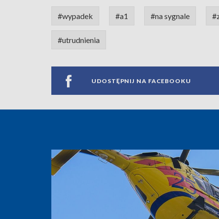
#wypadek
#a1
#na sygnale
#
#utrudnienia
UDOSTĘPNIJ NA FACEBOOKU