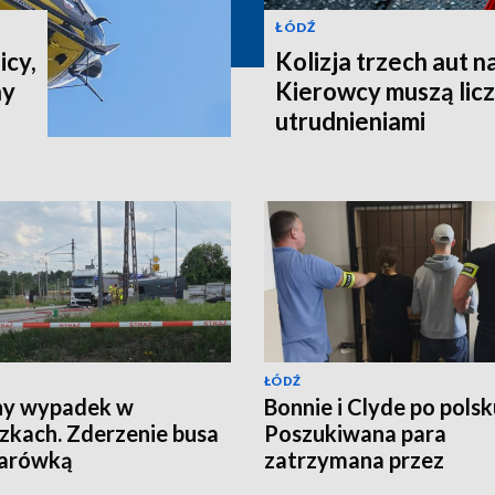
ŁÓDŹ
icy,
Kolizja trzech aut n
ny
Kierowcy muszą liczy
utrudnieniami
ŁÓDŹ
ny wypadek w
Bonnie i Clyde po polsk
zkach. Zderzenie busa
Poszukiwana para
żarówką
zatrzymana przez
kryminalnych