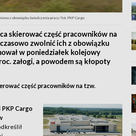
iona z obowiązku świadczenia pracy / fot. PKP Cargo
ca skierować część pracowników na
i czasowo zwolnić ich z obowiązku
mował w poniedziałek kolejowy
roc. załogi, a powodem są kłopoty
ierować część pracowników na tzw.
d PKP Cargo
w
odkreślił
mi