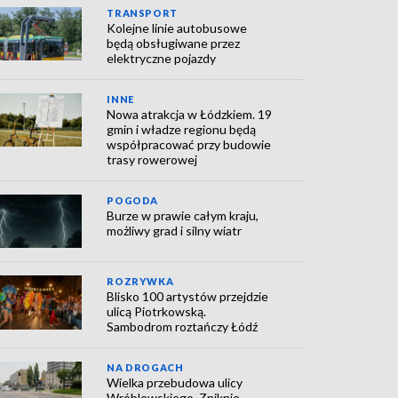
TRANSPORT
Kolejne linie autobusowe
będą obsługiwane przez
elektryczne pojazdy
INNE
Nowa atrakcja w Łódzkiem. 19
gmin i władze regionu będą
współpracować przy budowie
trasy rowerowej
POGODA
Burze w prawie całym kraju,
możliwy grad i silny wiatr
ROZRYWKA
Blisko 100 artystów przejdzie
ulicą Piotrkowską.
Sambodrom roztańczy Łódź
NA DROGACH
Wielka przebudowa ulicy
Wróblewskiego. Zniknie