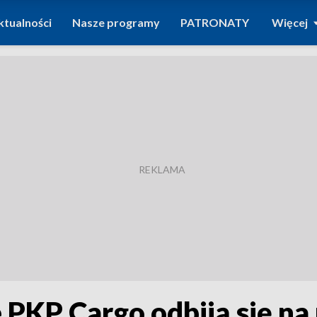
ktualności
Nasze programy
PATRONATY
Więcej
 PKP Cargo odbiją się n