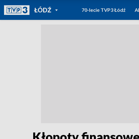
POWRÓT DO
ŁÓDŹ
70-lecie TVP3 Łódź
A
TVP REGIONY
Kłopoty finansowe