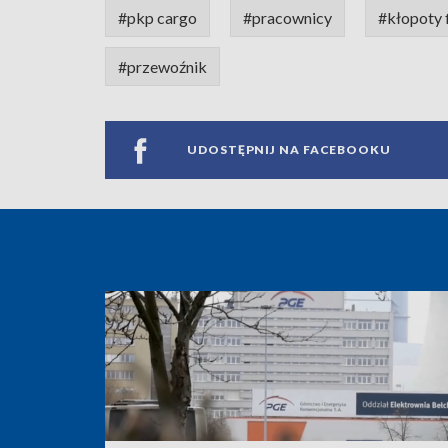
#pkp cargo
#pracownicy
#kłopoty 
#przewoźnik
UDOSTĘPNIJ NA FACEBOOKU