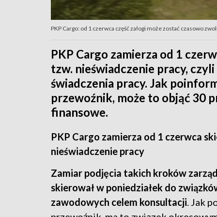
PKP Cargo: od 1 czerwca część załogi może zostać czasowo zwoln
PKP Cargo zamierza od 1 czerw
tzw. nieświadczenie pracy, czyl
świadczenia pracy. Jak poinfor
przewoźnik, może to objąć 30 p
finansowe.
PKP Cargo zamierza od 1 czerwca sk
nieświadczenie pracy
Zamiar podjęcia takich kroków zarzą
skierował w poniedziałek do związkó
zawodowych celem konsultacji
. Jak p
przewoźnik, ma to związek okresowy