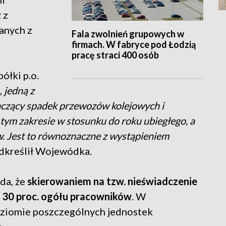
 z
anych z
Fala zwolnień grupowych w
firmach. W fabryce pod Łodzią
pracę straci 400 osób
ółki p.o.
,
jedną z
naczący spadek przewozów kolejowych i
tym zakresie w stosunku do roku ubiegłego, a
w. Jest to równoznaczne z wystąpieniem
dkreślił Wojewódka.
da, że
skierowaniem na tzw. nieświadczenie
 30 proc. ogółu pracowników
. W
oziomie poszczególnych jednostek