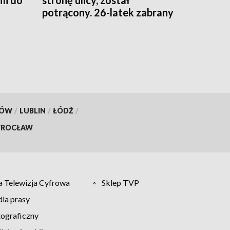
ili do
stronę ulicy, został
potrącony. 26-latek zabrany
śmigłowcem LPR
KÓW
/
LUBLIN
/
ŁÓDŹ
/
ROCŁAW
 Telewizja Cyfrowa
Sklep TVP
la prasy
tograficzny