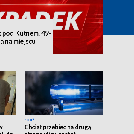
 pod Kutnem. 49-
ła na miejscu
ŁÓDŹ
w
Chciał przebiec na drugą