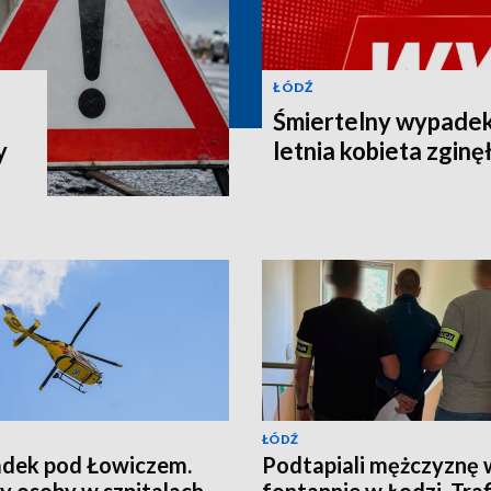
ŁÓDŹ
Śmiertelny wypadek
y
letnia kobieta zginę
ŁÓDŹ
dek pod Łowiczem.
Podtapiali mężczyznę 