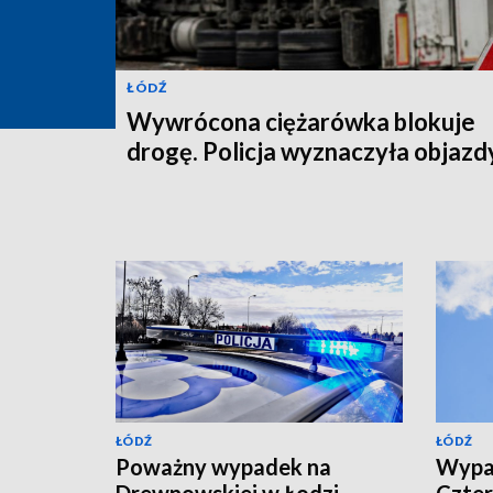
ŁÓDŹ
Wywrócona ciężarówka blokuje
drogę. Policja wyznaczyła objazd
ŁÓDŹ
ŁÓDŹ
Poważny wypadek na
Wypa