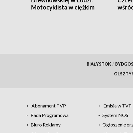
Drewnowskiej w Łodzi.
Czter
Motocyklista w ciężkim
wśród
stanie
BIAŁYSTOK
/
BYDGO
OLSZTY
Abonament TVP
Emisja w TVP
Rada Programowa
System NOS
Biuro Reklamy
Ogłoszenie pr