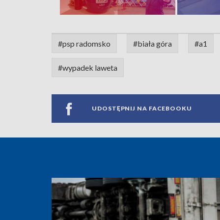
#psp radomsko
#biała góra
#a1
#wypadek laweta
UDOSTĘPNIJ NA FACEBOOKU