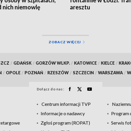
y osoby w szpitalach,
fontannie w Łodzi. Traf
 nich niemowlę
aresztu
ZOBACZ WIĘCEJ
SZCZ
/
GDAŃSK
/
GORZÓW WLKP.
/
KATOWICE
/
KIELCE
/
KRA
N
/
OPOLE
/
POZNAŃ
/
RZESZÓW
/
SZCZECIN
/
WARSZAWA
/
W
Dołącz do nas:
Centrum informacji TVP
Naziemna
Informacje o nadawcy
Program d
zetargowe
Zgłoś program (ROPAT)
Serwis fo