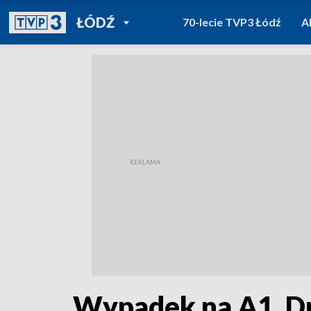
POWRÓT DO
ŁÓDŹ
70-lecie TVP3 Łódź
A
TVP REGIONY
Wypadek na A1. D