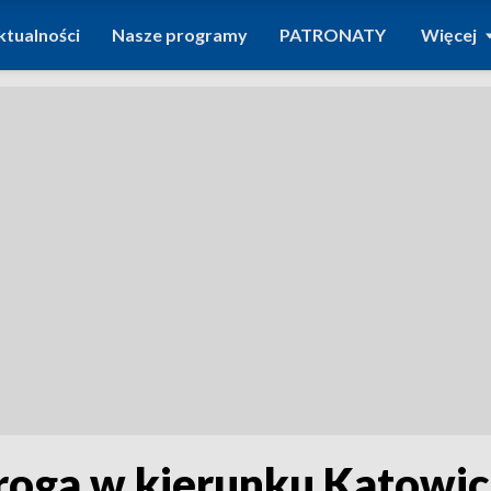
ktualności
Nasze programy
PATRONATY
Więcej
roga w kierunku Katowi