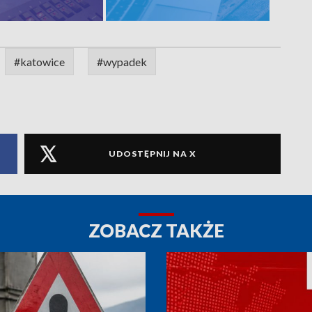
#katowice
#wypadek
UDOSTĘPNIJ NA X
ZOBACZ TAKŻE