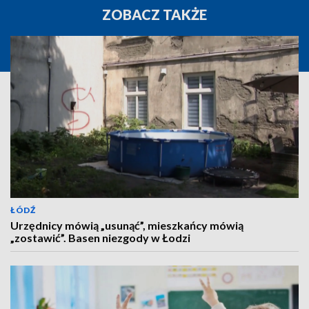
ZOBACZ TAKŻE
ŁÓDŹ
Urzędnicy mówią „usunąć”, mieszkańcy mówią
„zostawić”. Basen niezgody w Łodzi