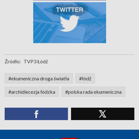
Źródło:
TVP3 Łódź
#ekumeniczna droga światła
#łódź
#archidiecezja łódzka
#polska rada ekumeniczna