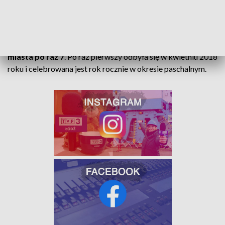
Dyscypliny Sakramentów
, i jest odprawiane w parafiach na
całym świecie.
W Łodzi Ekumeniczna Droga Światła przejdzie ulicami
miasta po raz 7
. Po raz pierwszy odbyła się w kwietniu 2018
roku i celebrowana jest rok rocznie w okresie paschalnym.