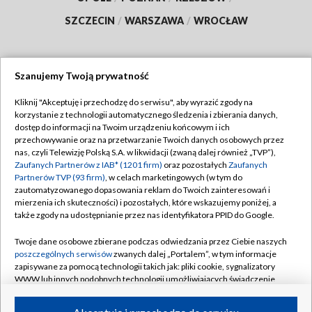
SZCZECIN
/
WARSZAWA
/
WROCŁAW
Szanujemy Twoją prywatność
Dołącz do nas:
Kliknij "Akceptuję i przechodzę do serwisu", aby wyrazić zgody na
korzystanie z technologii automatycznego śledzenia i zbierania danych,
TVP
dostęp do informacji na Twoim urządzeniu końcowym i ich
Abonament TVP
przechowywanie oraz na przetwarzanie Twoich danych osobowych przez
Regulamin TVP
nas, czyli Telewizję Polską S.A. w likwidacji (zwaną dalej również „TVP”),
Emisja w TVP
Zaufanych Partnerów z IAB* (1201 firm)
oraz pozostałych
Zaufanych
Polityka prywatności
Partnerów TVP (93 firm)
, w celach marketingowych (w tym do
Centrum informacji TVP
Moje zgody
zautomatyzowanego dopasowania reklam do Twoich zainteresowań i
mierzenia ich skuteczności) i pozostałych, które wskazujemy poniżej, a
Naziemna Telewizja Cyfrowa
Pomoc
także zgody na udostępnianie przez nas identyfikatora PPID do Google.
Sklep TVP
Biuro reklamy
Twoje dane osobowe zbierane podczas odwiedzania przez Ciebie naszych
Rada Programowa
poszczególnych serwisów
zwanych dalej „Portalem”, w tym informacje
Kontakt
zapisywane za pomocą technologii takich jak: pliki cookie, sygnalizatory
System NOS
WWW lub innych podobnych technologii umożliwiających świadczenie
dopasowanych i bezpiecznych usług, personalizację treści oraz reklam,
Informacje o nadawcy
Kanały
udostępnianie funkcji mediów społecznościowych oraz analizowanie