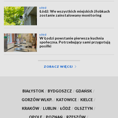
ŁÓDŹ
Łódź: We wszystkich miejskich żłobkach
zostanie zainstalowany monitoring
ŁÓDŹ
W Łodzi powstanie pierwsza kuchnia
społeczna. Potrzebujący sami przygotują
posiłki
ZOBACZ WIĘCEJ
BIAŁYSTOK
/
BYDGOSZCZ
/
GDAŃSK
/
GORZÓW WLKP.
/
KATOWICE
/
KIELCE
/
KRAKÓW
/
LUBLIN
/
ŁÓDŹ
/
OLSZTYN
/
OPOLE
/
POZNAŃ
/
RZESZÓW
/