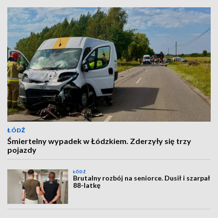
ŁÓDŹ
Śmiertelny wypadek w Łódzkiem. Zderzyły się trzy
pojazdy
ŁÓDŹ
Brutalny rozbój na seniorce. Dusił i szarpał
88-latkę