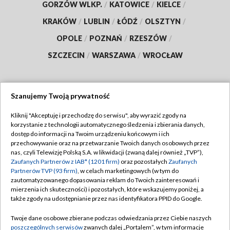
GORZÓW WLKP.
/
KATOWICE
/
KIELCE
/
KRAKÓW
/
LUBLIN
/
ŁÓDŹ
/
OLSZTYN
/
OPOLE
/
POZNAŃ
/
RZESZÓW
/
SZCZECIN
/
WARSZAWA
/
WROCŁAW
Szanujemy Twoją prywatność
Dołącz do nas:
Kliknij "Akceptuję i przechodzę do serwisu", aby wyrazić zgody na
korzystanie z technologii automatycznego śledzenia i zbierania danych,
TVP
dostęp do informacji na Twoim urządzeniu końcowym i ich
Abonament TVP
przechowywanie oraz na przetwarzanie Twoich danych osobowych przez
Regulamin TVP
nas, czyli Telewizję Polską S.A. w likwidacji (zwaną dalej również „TVP”),
Emisja w TVP
Zaufanych Partnerów z IAB* (1201 firm)
oraz pozostałych
Zaufanych
Polityka prywatności
Partnerów TVP (93 firm)
, w celach marketingowych (w tym do
Centrum informacji TVP
Moje zgody
zautomatyzowanego dopasowania reklam do Twoich zainteresowań i
mierzenia ich skuteczności) i pozostałych, które wskazujemy poniżej, a
Naziemna Telewizja Cyfrowa
Pomoc
także zgody na udostępnianie przez nas identyfikatora PPID do Google.
Sklep TVP
Biuro reklamy
Twoje dane osobowe zbierane podczas odwiedzania przez Ciebie naszych
Rada Programowa
poszczególnych serwisów
zwanych dalej „Portalem”, w tym informacje
Kontakt