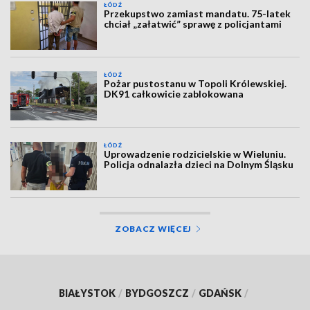
ŁÓDŹ
Przekupstwo zamiast mandatu. 75-latek
chciał „załatwić” sprawę z policjantami
ŁÓDŹ
Pożar pustostanu w Topoli Królewskiej.
DK91 całkowicie zablokowana
ŁÓDŹ
Uprowadzenie rodzicielskie w Wieluniu.
Policja odnalazła dzieci na Dolnym Śląsku
ZOBACZ WIĘCEJ
BIAŁYSTOK
/
BYDGOSZCZ
/
GDAŃSK
/