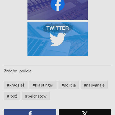
Źródło:
policja
#kradzież
#kia stinger
#policja
#na sygnale
#łódź
#bełchatów