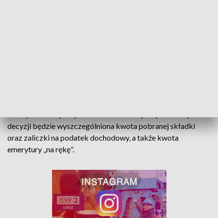
mld zł, a trzynastkę otrzymało ponad 8
mln uprawnionych
– informuje Monika Kiełczyńska, regionalna
rzeczniczka prasowa ZUS województwa
łódzkiego.
Emeryci i renciści w jednej kopercie otrzymają dwie ważne
decyzje z ZUS-u. Będzie to decyzja o przyznaniu trzynastki
oraz decyzja waloryzacyjna, z której dowiedzą się, o jaką
kwotę ZUS zwiększył im od marca emeryturę lub rentę. W
decyzji będzie wyszczególniona kwota pobranej składki
oraz zaliczki na podatek dochodowy, a także kwota
emerytury „na rękę”.