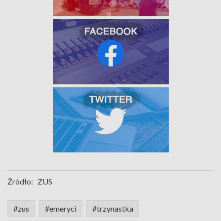
Źródło:
ZUS
#zus
#emeryci
#trzynastka