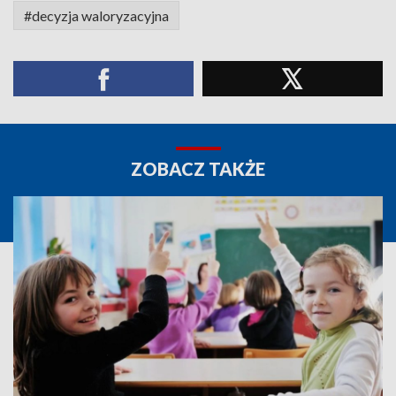
#decyzja waloryzacyjna
ZOBACZ TAKŻE