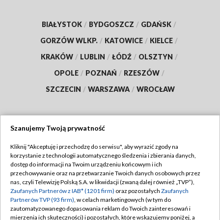
BIAŁYSTOK
/
BYDGOSZCZ
/
GDAŃSK
/
GORZÓW WLKP.
/
KATOWICE
/
KIELCE
/
KRAKÓW
/
LUBLIN
/
ŁÓDŹ
/
OLSZTYN
/
OPOLE
/
POZNAŃ
/
RZESZÓW
/
SZCZECIN
/
WARSZAWA
/
WROCŁAW
Szanujemy Twoją prywatność
Dołącz do nas:
Kliknij "Akceptuję i przechodzę do serwisu", aby wyrazić zgody na
korzystanie z technologii automatycznego śledzenia i zbierania danych,
TVP
dostęp do informacji na Twoim urządzeniu końcowym i ich
Abonament TVP
przechowywanie oraz na przetwarzanie Twoich danych osobowych przez
Regulamin TVP
nas, czyli Telewizję Polską S.A. w likwidacji (zwaną dalej również „TVP”),
Emisja w TVP
Zaufanych Partnerów z IAB* (1201 firm)
oraz pozostałych
Zaufanych
Polityka prywatności
Partnerów TVP (93 firm)
, w celach marketingowych (w tym do
Centrum informacji TVP
Moje zgody
zautomatyzowanego dopasowania reklam do Twoich zainteresowań i
mierzenia ich skuteczności) i pozostałych, które wskazujemy poniżej, a