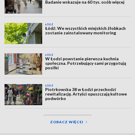
Badanie wskazuje na 60 tys. osób więcej
ŁÓDŹ
Łódź: We wszystkich miejskich żłobkach
zostanie zainstalowany monitoring
ŁÓDŹ
W Łodzi powstanie pierwsza kuchnia
społeczna. Potrzebujący sami przygotują
posiłki
ŁÓDŹ
Piotrkowska 38 w Łodzi przechodzi
rewitalizację. Artyści opuszczają kultowe
podwórko
ZOBACZ WIĘCEJ