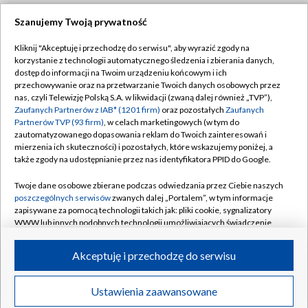
Szanujemy Twoją prywatność
Dołącz do nas:
Kliknij "Akceptuję i przechodzę do serwisu", aby wyrazić zgody na
korzystanie z technologii automatycznego śledzenia i zbierania danych,
TVP
dostęp do informacji na Twoim urządzeniu końcowym i ich
Abonament TVP
przechowywanie oraz na przetwarzanie Twoich danych osobowych przez
Regulamin TVP
nas, czyli Telewizję Polską S.A. w likwidacji (zwaną dalej również „TVP”),
Emisja w TVP
Zaufanych Partnerów z IAB* (1201 firm)
oraz pozostałych
Zaufanych
Polityka prywatności
Partnerów TVP (93 firm)
, w celach marketingowych (w tym do
Centrum informacji TVP
Moje zgody
zautomatyzowanego dopasowania reklam do Twoich zainteresowań i
mierzenia ich skuteczności) i pozostałych, które wskazujemy poniżej, a
Naziemna Telewizja Cyfrowa
Pomoc
także zgody na udostępnianie przez nas identyfikatora PPID do Google.
Sklep TVP
Biuro reklamy
Twoje dane osobowe zbierane podczas odwiedzania przez Ciebie naszych
Rada Programowa
poszczególnych serwisów
zwanych dalej „Portalem”, w tym informacje
Kontakt
zapisywane za pomocą technologii takich jak: pliki cookie, sygnalizatory
System NOS
WWW lub innych podobnych technologii umożliwiających świadczenie
dopasowanych i bezpiecznych usług, personalizację treści oraz reklam,
Informacje o nadawcy
Kanały
udostępnianie funkcji mediów społecznościowych oraz analizowanie
Akceptuję i przechodzę do serwisu
ruchu w Internecie.
Program dla prasy
©2026 Telewizja Polska S.A. w likwidacji
Biuro Reklamy
Twoje dane osobowe zbierane podczas odwiedzania przez Ciebie
Ustawienia zaawansowane
poszczególnych serwisów
na Portalu, takie jak adresy IP, identyfikatory
Ogłoszenie przetargowe