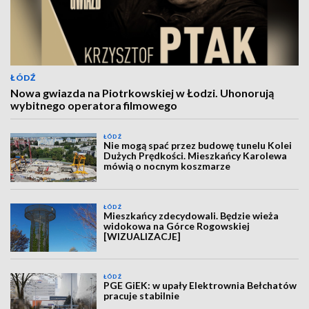
ŁÓDŹ
Nowa gwiazda na Piotrkowskiej w Łodzi. Uhonorują
wybitnego operatora filmowego
ŁÓDŹ
Nie mogą spać przez budowę tunelu Kolei
Dużych Prędkości. Mieszkańcy Karolewa
mówią o nocnym koszmarze
ŁÓDŹ
Mieszkańcy zdecydowali. Będzie wieża
widokowa na Górce Rogowskiej
[WIZUALIZACJE]
ŁÓDŹ
PGE GiEK: w upały Elektrownia Bełchatów
pracuje stabilnie