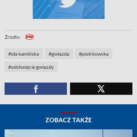
Źródło:
#ida kamińska
#gwiazda
#piotrkowska
#odsłonięcie gwiazdy
ZOBACZ TAKŻE