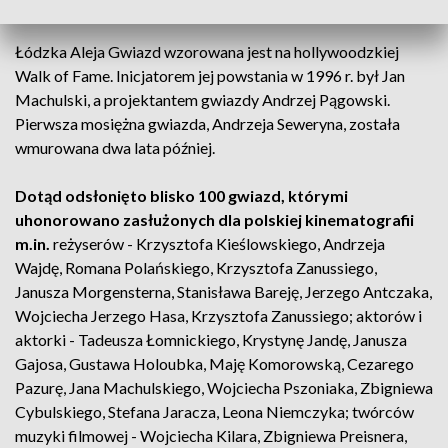
do jesieni, a których zwieńczeniem ma być spektakl teatralny.
Łódzka Aleja Gwiazd wzorowana jest na hollywoodzkiej
Walk of Fame. Inicjatorem jej powstania w 1996 r. był Jan
Machulski, a projektantem gwiazdy Andrzej Pągowski.
Pierwsza mosiężna gwiazda, Andrzeja Seweryna, została
wmurowana dwa lata później.
Dotąd odsłonięto blisko 100 gwiazd, którymi
uhonorowano zasłużonych dla polskiej kinematografii
m.in.
reżyserów - Krzysztofa Kieślowskiego, Andrzeja
Wajdę, Romana Polańskiego, Krzysztofa Zanussiego,
Janusza Morgensterna, Stanisława Bareję, Jerzego Antczaka,
Wojciecha Jerzego Hasa, Krzysztofa Zanussiego; aktorów i
aktorki - Tadeusza Łomnickiego, Krystynę Jandę, Janusza
Gajosa, Gustawa Holoubka, Maję Komorowską, Cezarego
Pazurę, Jana Machulskiego, Wojciecha Pszoniaka, Zbigniewa
Cybulskiego, Stefana Jaracza, Leona Niemczyka; twórców
muzyki filmowej - Wojciecha Kilara, Zbigniewa Preisnera,