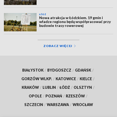
ŁÓDŹ
Nowa atrakcja w Łódzkiem. 19 gmin i
władze regionu będą współpracować przy
budowie trasy rowerowej
ZOBACZ WIĘCEJ
BIAŁYSTOK
/
BYDGOSZCZ
/
GDAŃSK
/
GORZÓW WLKP.
/
KATOWICE
/
KIELCE
/
KRAKÓW
/
LUBLIN
/
ŁÓDŹ
/
OLSZTYN
/
OPOLE
/
POZNAŃ
/
RZESZÓW
/
SZCZECIN
/
WARSZAWA
/
WROCŁAW