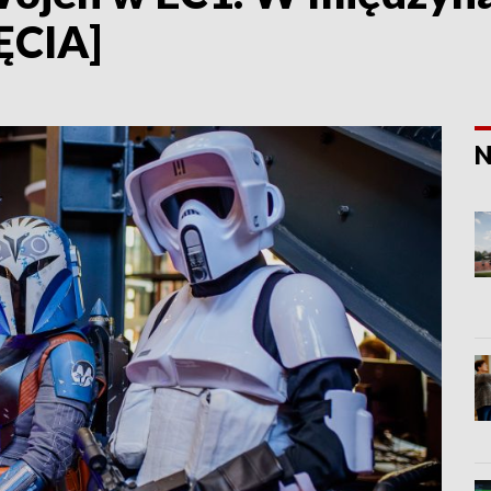
ĘCIA]
N