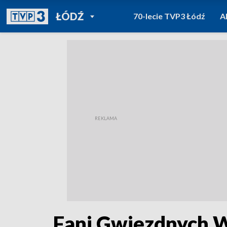
POWRÓT DO
ŁÓDŹ
70-lecie TVP3 Łódź
A
TVP REGIONY
Fani Gwiezdnych 