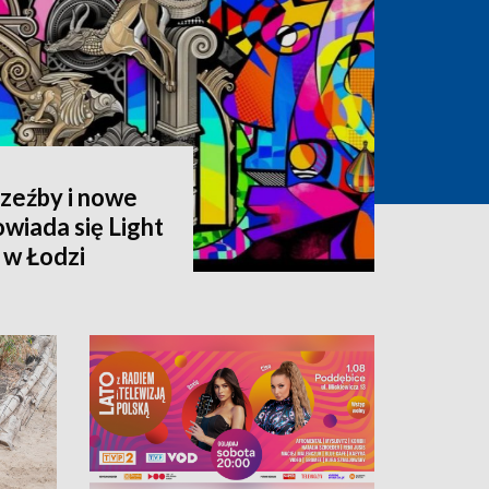
rzeźby i nowe
owiada się Light
 w Łodzi