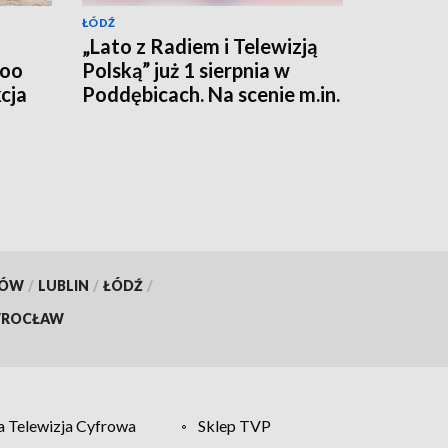
ŁÓDŹ
„Lato z Radiem i Telewizją
Zoo
Polską” już 1 sierpnia w
cja
Poddębicach. Na scenie m.in.
Roxie, Cleo i Natalia
Szroeder
KÓW
/
LUBLIN
/
ŁÓDŹ
/
ROCŁAW
 Telewizja Cyfrowa
Sklep TVP