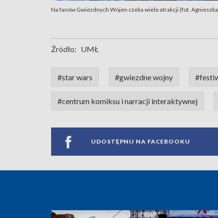
Na fanów Gwiezdnych Wojen czeka wiele atrakcji (fot. Agniesz
Źródło:
UMŁ
#star wars
#gwiezdne wojny
#festi
#centrum komiksu i narracji interaktywnej
UDOSTĘPNIJ NA FACEBOOKU