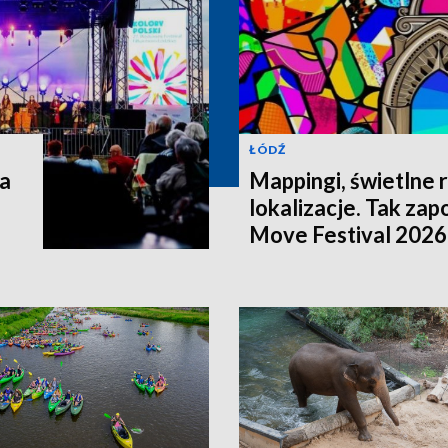
ŁÓDŹ
a
Mappingi, świetlne 
lokalizacje. Tak zap
Move Festival 2026