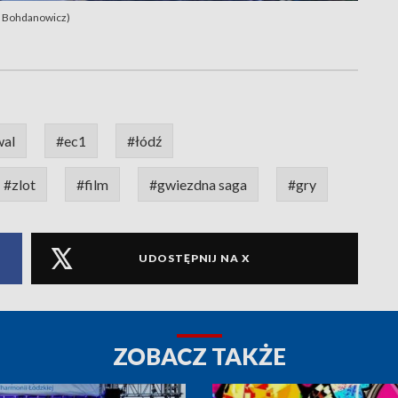
ka Bohdanowicz)
wal
#ec1
#łódź
#zlot
#film
#gwiezdna saga
#gry
UDOSTĘPNIJ NA X
ZOBACZ TAKŻE