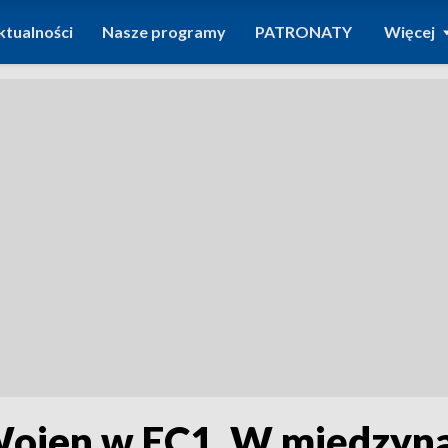
ktualności
Nasze programy
PATRONATY
Więcej
Wojen w EC1. W międzyn