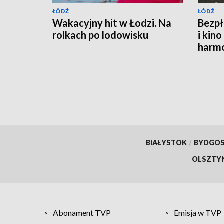
ŁÓDŹ
ŁÓDŹ
Wakacyjny hit w Łodzi. Na
Bezpł
rolkach po lodowisku
i kin
harm
termi
sean
BIAŁYSTOK
/
BYDGO
OLSZTY
Abonament TVP
Emisja w TVP