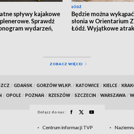
ŁÓDŹ
atne spływy kajakowe
Będzie można wykąpać
o plenerowe. Sprawdź
słonia w Orientarium 
onogram wydarzeń,
Łódź. Wyjątkowe atrak
ny zapisów i miejsca
podczas Dnia Słonia
sów
ZOBACZ WIĘCEJ
SZCZ
/
GDAŃSK
/
GORZÓW WLKP.
/
KATOWICE
/
KIELCE
/
KRA
N
/
OPOLE
/
POZNAŃ
/
RZESZÓW
/
SZCZECIN
/
WARSZAWA
/
W
Dołącz do nas:
Centrum informacji TVP
Naziemna