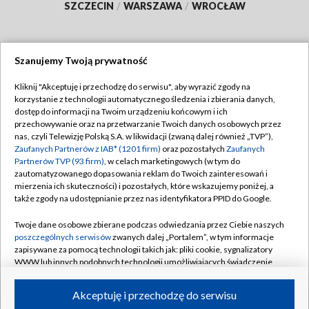
SZCZECIN
/
WARSZAWA
/
WROCŁAW
Szanujemy Twoją prywatność
Dołącz do nas:
Kliknij "Akceptuję i przechodzę do serwisu", aby wyrazić zgody na
korzystanie z technologii automatycznego śledzenia i zbierania danych,
TVP
dostęp do informacji na Twoim urządzeniu końcowym i ich
Abonament TVP
przechowywanie oraz na przetwarzanie Twoich danych osobowych przez
Regulamin TVP
nas, czyli Telewizję Polską S.A. w likwidacji (zwaną dalej również „TVP”),
Emisja w TVP
Zaufanych Partnerów z IAB* (1201 firm)
oraz pozostałych
Zaufanych
Polityka prywatności
Partnerów TVP (93 firm)
, w celach marketingowych (w tym do
Centrum informacji TVP
Moje zgody
zautomatyzowanego dopasowania reklam do Twoich zainteresowań i
mierzenia ich skuteczności) i pozostałych, które wskazujemy poniżej, a
Naziemna Telewizja Cyfrowa
Pomoc
także zgody na udostępnianie przez nas identyfikatora PPID do Google.
Sklep TVP
Biuro reklamy
Twoje dane osobowe zbierane podczas odwiedzania przez Ciebie naszych
Rada Programowa
poszczególnych serwisów
zwanych dalej „Portalem”, w tym informacje
Kontakt
zapisywane za pomocą technologii takich jak: pliki cookie, sygnalizatory
System NOS
WWW lub innych podobnych technologii umożliwiających świadczenie
dopasowanych i bezpiecznych usług, personalizację treści oraz reklam,
Informacje o nadawcy
Kanały
udostępnianie funkcji mediów społecznościowych oraz analizowanie
Akceptuję i przechodzę do serwisu
ruchu w Internecie.
Program dla prasy