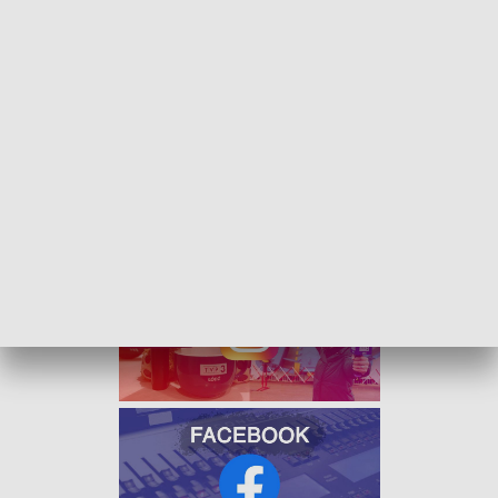
aplikacjach mobilnych, w kasach. Do
Berlina, Monachium, Budapesztu, Pragi,
pojedziemy w bardzo atrakcyjnych cenach
- mówi Janusz Malinowski, prezes PKP Intercity.
Ceny biletów zaczynają się od 65 złotych. Oferta obowiązuje
od 2 do 26 maja. Promocyjny bilet trzeba będzie kupić z
trzydniowym wyprzedzeniem.