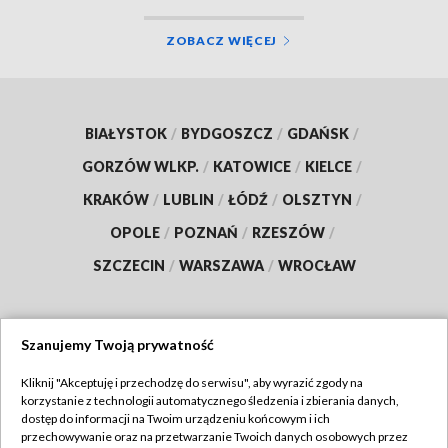
ZOBACZ WIĘCEJ
BIAŁYSTOK
/
BYDGOSZCZ
/
GDAŃSK
/
GORZÓW WLKP.
/
KATOWICE
/
KIELCE
/
KRAKÓW
/
LUBLIN
/
ŁÓDŹ
/
OLSZTYN
/
OPOLE
/
POZNAŃ
/
RZESZÓW
/
SZCZECIN
/
WARSZAWA
/
WROCŁAW
Szanujemy Twoją prywatność
Dołącz do nas:
Kliknij "Akceptuję i przechodzę do serwisu", aby wyrazić zgody na
korzystanie z technologii automatycznego śledzenia i zbierania danych,
TVP
dostęp do informacji na Twoim urządzeniu końcowym i ich
Abonament TVP
przechowywanie oraz na przetwarzanie Twoich danych osobowych przez
Regulamin TVP