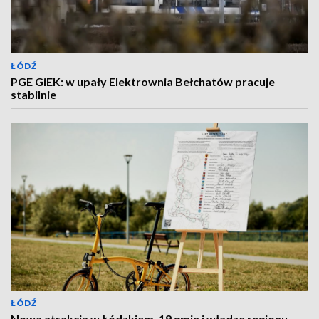
ŁÓDŹ
PGE GiEK: w upały Elektrownia Bełchatów pracuje
stabilnie
ŁÓDŹ
Nowa atrakcja w Łódzkiem. 19 gmin i władze regionu