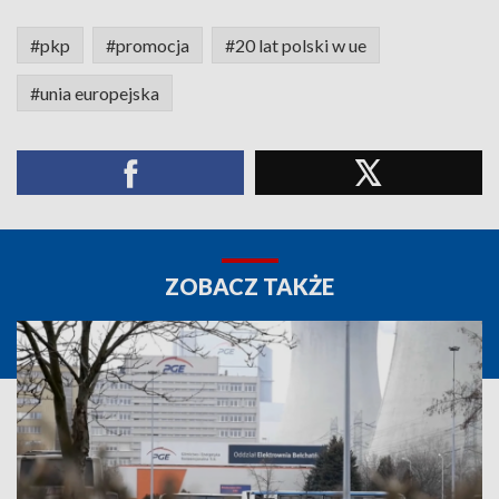
#pkp
#promocja
#20 lat polski w ue
#unia europejska
ZOBACZ TAKŻE