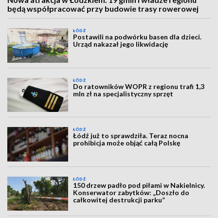
będą współpracować przy budowie trasy rowerowej
ŁÓDŹ
Postawili na podwórku basen dla dzieci.
Urząd nakazał jego likwidację
ŁÓDŹ
Do ratowników WOPR z regionu trafi 1,3
mln zł na specjalistyczny sprzęt
ŁÓDŹ
Łódź już to sprawdziła. Teraz nocna
prohibicja może objąć całą Polskę
ŁÓDŹ
150 drzew padło pod piłami w Nakielnicy.
Konserwator zabytków: „Doszło do
całkowitej destrukcji parku”