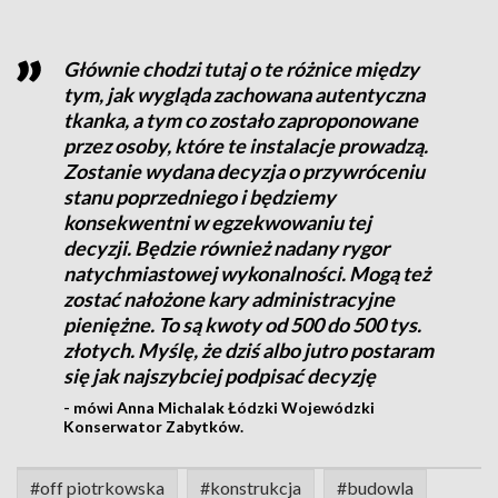
Głównie chodzi tutaj o te różnice między
tym, jak wygląda zachowana autentyczna
tkanka, a tym co zostało zaproponowane
przez osoby, które te instalacje prowadzą.
Zostanie wydana decyzja o przywróceniu
stanu poprzedniego i będziemy
konsekwentni w egzekwowaniu tej
decyzji. Będzie również nadany rygor
natychmiastowej wykonalności. Mogą też
zostać nałożone kary administracyjne
pieniężne. To są kwoty od 500 do 500 tys.
złotych. Myślę, że dziś albo jutro postaram
się jak najszybciej podpisać decyzję
- mówi Anna Michalak Łódzki Wojewódzki
Konserwator Zabytków.
#off piotrkowska
#konstrukcja
#budowla