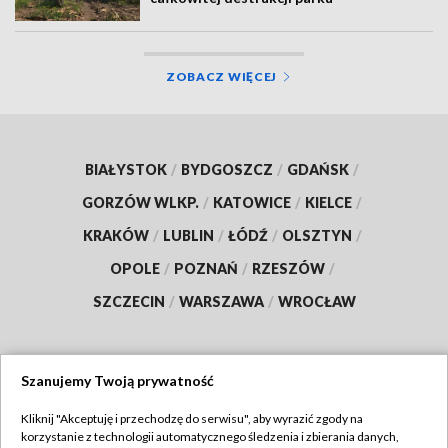
ZOBACZ WIĘCEJ
BIAŁYSTOK
/
BYDGOSZCZ
/
GDAŃSK
/
GORZÓW WLKP.
/
KATOWICE
/
KIELCE
/
KRAKÓW
/
LUBLIN
/
ŁÓDŹ
/
OLSZTYN
/
OPOLE
/
POZNAŃ
/
RZESZÓW
/
SZCZECIN
/
WARSZAWA
/
WROCŁAW
Szanujemy Twoją prywatność
Dołącz do nas:
Kliknij "Akceptuję i przechodzę do serwisu", aby wyrazić zgody na
korzystanie z technologii automatycznego śledzenia i zbierania danych,
TVP