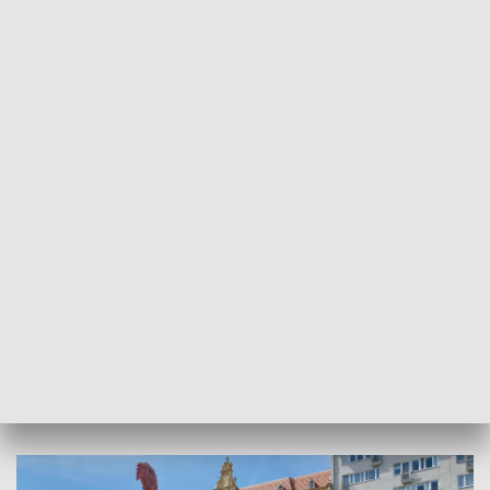
wymaganych zgód czy pozwoleń, zarówno
na etapie powstania tymczasowego
obiektu, jak i prowadzenia w nim
działalności leżą po stronie najemcy –
właścicieli klubu Do Sopotu. Określa to
szczegółowo umowa zawarta z najemcą. I
choć z formalnego punktu widzenia nie
mamy obowiązku kontrolować najemcy w
tym zakresie, to w świetle docierających
do nas przez media sygnałów, zwróciliśmy
się do właścicieli klubu o wyjaśnienia oraz
przedstawienie dokumentów
potwierdzających uzyskanie wymaganych
zgód i uzgodnień. Czekamy na odpowiedź.
Nam także zależy na wyjaśnieniu tej
sprawy
- mówi Joanna Karpińska.