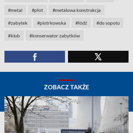
#metal
#płot
#metalowa konstrukcja
#zabytek
#piotrkowska
#łódź
#do sopotu
#klub
#konserwator zabytków
ZOBACZ TAKŻE