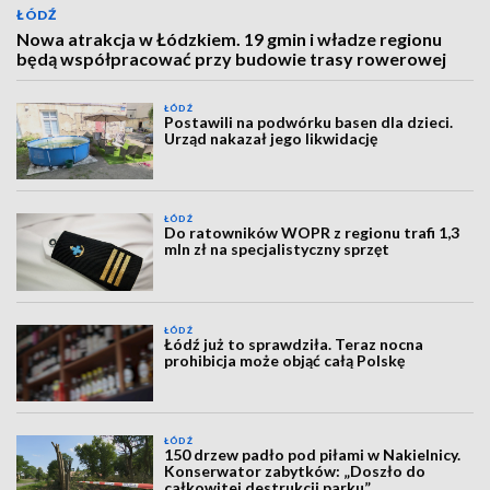
ŁÓDŹ
Nowa atrakcja w Łódzkiem. 19 gmin i władze regionu
będą współpracować przy budowie trasy rowerowej
ŁÓDŹ
Postawili na podwórku basen dla dzieci.
Urząd nakazał jego likwidację
ŁÓDŹ
Do ratowników WOPR z regionu trafi 1,3
mln zł na specjalistyczny sprzęt
ŁÓDŹ
Łódź już to sprawdziła. Teraz nocna
prohibicja może objąć całą Polskę
ŁÓDŹ
150 drzew padło pod piłami w Nakielnicy.
Konserwator zabytków: „Doszło do
całkowitej destrukcji parku”