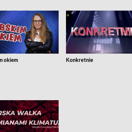
m okiem
Konkretnie