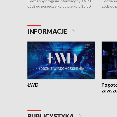
Codzienny program informacyjny TVP3
Codzienn
Łódź od poniedziałku do piątku o 15:30,
Łódź od p
16:30, 18:30 i 21:30. W weekendy o
16:30, 18
18:30 i 21:30.
18:30 i 2
INFORMACJE
ŁWD
Pogoto
zawsze
PUBLICYSTYKA