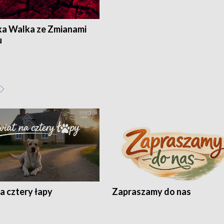
ka Walka ze Zmianami
u
a cztery łapy
Zapraszamy do nas