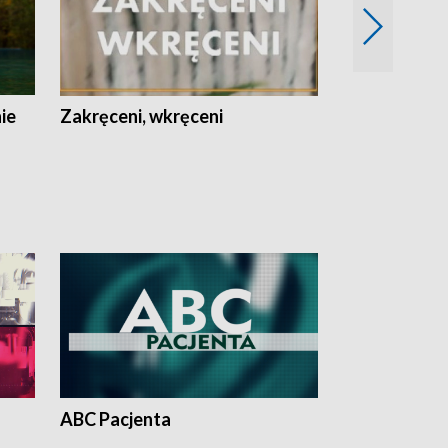
nie
Zakręceni, wkręceni
Skarby Łodzi
ABC Pacjenta