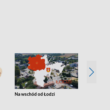
Na wschód od Łodzi
Zimowe szal
Polski