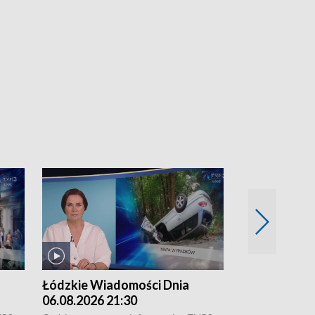
Łódzkie Wiadomości Dnia
Łódzkie Wia
06.08.2026 21:30
06.08.2026 1