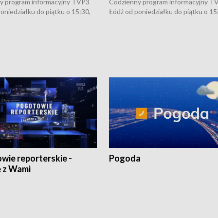
y program informacyjny TVP3
Codzienny program informacyjny T
oniedziałku do piątku o 15:30,
Łódź od poniedziałku do piątku o 15
:30 i 21:30. W weekendy o
16:30, 18:30 i 21:30. W weekendy o
1:30.
18:30 i 21:30.
wie reporterskie -
Pogoda
 z Wami