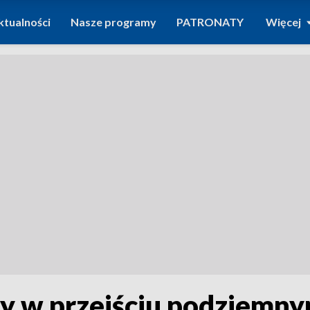
ktualności
Nasze programy
PATRONATY
Więcej
dy w przejściu podziemn