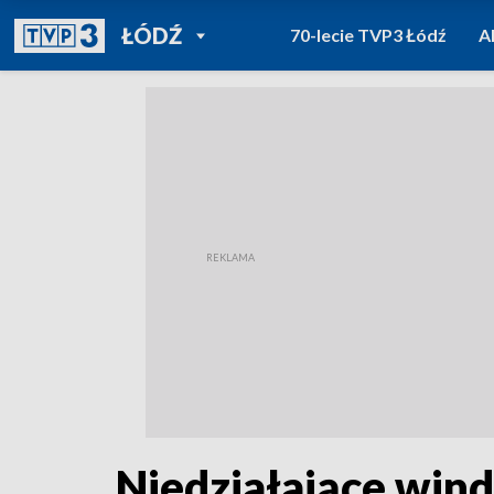
POWRÓT DO
ŁÓDŹ
70-lecie TVP3 Łódź
A
TVP REGIONY
Niedziałające win