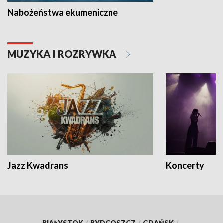
Nabożeństwa ekumeniczne
MUZYKA I ROZRYWKA
Jazz Kwadrans
Koncerty
BIAŁYSTOK
/
BYDGOSZCZ
/
GDAŃSK
/