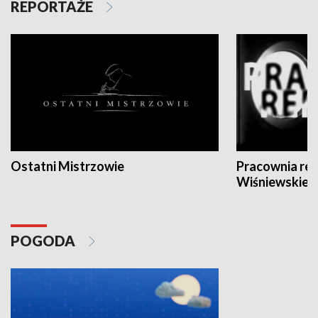
REPORTAŻE
Ostatni Mistrzowie
Pracownia re
Wiśniewskieg
POGODA