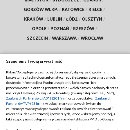
GORZÓW WLKP.
/
KATOWICE
/
KIELCE
/
KRAKÓW
/
LUBLIN
/
ŁÓDŹ
/
OLSZTYN
/
OPOLE
/
POZNAŃ
/
RZESZÓW
/
SZCZECIN
/
WARSZAWA
/
WROCŁAW
Szanujemy Twoją prywatność
Dołącz do nas:
Kliknij "Akceptuję i przechodzę do serwisu", aby wyrazić zgody na
korzystanie z technologii automatycznego śledzenia i zbierania danych,
TVP
dostęp do informacji na Twoim urządzeniu końcowym i ich
Abonament TVP
przechowywanie oraz na przetwarzanie Twoich danych osobowych przez
Regulamin TVP
nas, czyli Telewizję Polską S.A. w likwidacji (zwaną dalej również „TVP”),
Emisja w TVP
Zaufanych Partnerów z IAB* (1201 firm)
oraz pozostałych
Zaufanych
Polityka prywatności
Partnerów TVP (93 firm)
, w celach marketingowych (w tym do
Centrum informacji TVP
Moje zgody
zautomatyzowanego dopasowania reklam do Twoich zainteresowań i
mierzenia ich skuteczności) i pozostałych, które wskazujemy poniżej, a
Naziemna Telewizja Cyfrowa
Pomoc
także zgody na udostępnianie przez nas identyfikatora PPID do Google.
Sklep TVP
Biuro reklamy