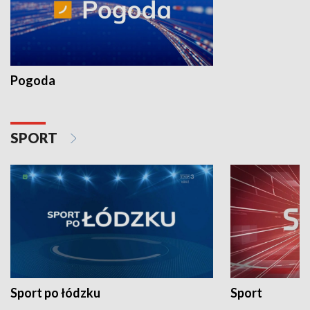
Pogoda
SPORT
Sport po łódzku
Sport