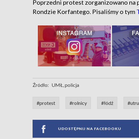
Poprzedni protest zorganizowano na p
Rondzie Korfantego. Pisaliśmy o tym
Źródło:
UMŁ, policja
#protest
#rolnicy
#łódź
#utru
UDOSTĘPNIJ NA FACEBOOKU