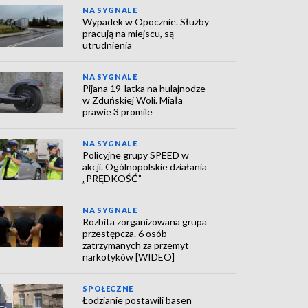
NA SYGNALE
Wypadek w Opocznie. Służby
pracują na miejscu, są
utrudnienia
NA SYGNALE
Pijana 19-latka na hulajnodze
w Zduńskiej Woli. Miała
prawie 3 promile
NA SYGNALE
Policyjne grupy SPEED w
akcji. Ogólnopolskie działania
„PRĘDKOŚĆ”
NA SYGNALE
Rozbita zorganizowana grupa
przestępcza. 6 osób
zatrzymanych za przemyt
narkotyków [WIDEO]
SPOŁECZNE
Łodzianie postawili basen