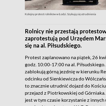
Kolejny protest rolników w Łodzi. Szykują się utrudnienia
Rolnicy nie przestają protestow
zaprotestują pod Urzędem Mars
się na al. Piłsudskiego.
Protest zaplanowano na piątek, 26 kw
godz. 10:00-17:00 na al. Piłsudskiego.
zablokują górną jezdnię w kierunku Re
odcinku od Sienkiewicza do Wólczańs
to znacznie utrudnić dojazd do Kościus
przejazd z Piotrkowskiej od Górniaka.
jest w tym czasie korzystanie z innych 