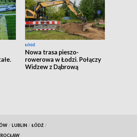
ŁÓDŹ
Nowa trasa pieszo-
ałe.
rowerowa w Łodzi. Połączy
i
Widzew z Dąbrową
KÓW
/
LUBLIN
/
ŁÓDŹ
/
ROCŁAW