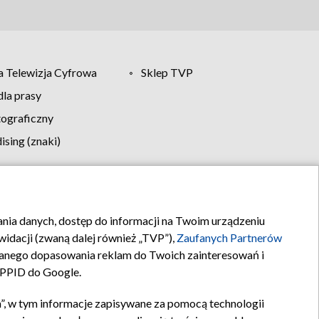
 Telewizja Cyfrowa
Sklep TVP
la prasy
tograficzny
sing (znaki)
klamy
Kontakt
rania danych, dostęp do informacji na Twoim urządzeniu
idacji (zwaną dalej również „TVP”),
Zaufanych Partnerów
anego dopasowania reklam do Twoich zainteresowań i
a PPID do Google.
”, w tym informacje zapisywane za pomocą technologii