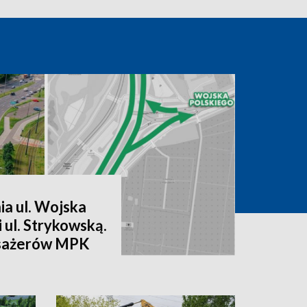
a ul. Wojska
 i ul. Strykowską.
asażerów MPK
y