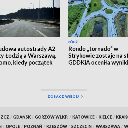
ŁÓDŹ
udowa autostrady A2
Rondo „tornado” w
y Łodzią a Warszawą.
Strykowie zostaje na st
mo, kiedy początek
GDDKiA oceniła wynik
eksperymentu
ZOBACZ WIĘCEJ
SZCZ
/
GDAŃSK
/
GORZÓW WLKP.
/
KATOWICE
/
KIELCE
/
KRA
N
/
OPOLE
/
POZNAŃ
/
RZESZÓW
/
SZCZECIN
/
WARSZAWA
/
W