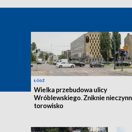
ŁÓDŹ
Wielka przebudowa ulicy
Wróblewskiego. Zniknie nieczyn
torowisko