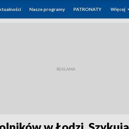
ktualności
Nasze programy
PATRONATY
Więcej
olników w Łodzi. Szykują