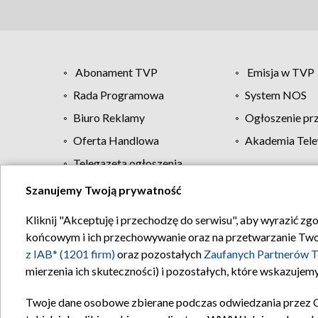
Abonament TVP
Emisja w TVP
Rada Programowa
System NOS
Biuro Reklamy
Ogłoszenie pr
Oferta Handlowa
Akademia Tele
Telegazeta ogłoszenia
Szanujemy Twoją prywatność
Regulamin TVP
Kliknij "Akceptuję i przechodzę do serwisu", aby wyrazić zg
końcowym i ich przechowywanie oraz na przetwarzanie Twoich
z IAB* (1201 firm)
oraz pozostałych
Zaufanych Partnerów T
mierzenia ich skuteczności) i pozostałych, które wskazujemy
Twoje dane osobowe zbierane podczas odwiedzania przez 