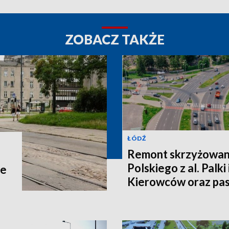
ZOBACZ TAKŻE
ŁÓDŹ
Remont skrzyżowani
Polskiego z al. Palki
ne
Kierowców oraz p
Łódź czekają zmian