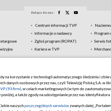
Dołącz do nas:
Centrum informacji TVP
Naziemna
Informacje o nadawcy
Program d
zetargowe
Zgłoś program (ROPAT)
Serwis fo
wizyjna
Kariera w TVP
Merchandi
Polityka prywatności
Moje zgody
Pomoc
Biuro re
ody na korzystanie z technologii automatycznego śledzenia i zbie
 danych osobowych przez nas, czyli Telewizję Polską S.A. w likw
VP (93 firm)
, w celach marketingowych (w tym do zautomatyzow
 poniżej, a także zgody na udostępnianie przez nas identyfikator
Ciebie naszych
poszczególnych serwisów
zwanych dalej „Portalem