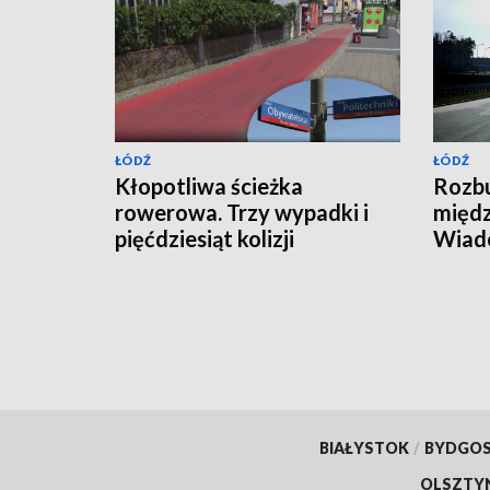
ŁÓDŹ
ŁÓDŹ
Kłopotliwa ścieżka
Rozb
rowerowa. Trzy wypadki i
międz
pięćdziesiąt kolizji
Wiado
prac
BIAŁYSTOK
/
BYDGO
OLSZTY