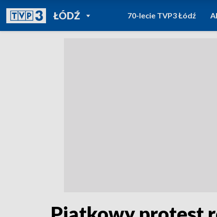
POWRÓT DO
ŁÓDŹ
70-lecie TVP3 Łódź
A
TVP REGIONY
Piątkowy protest r