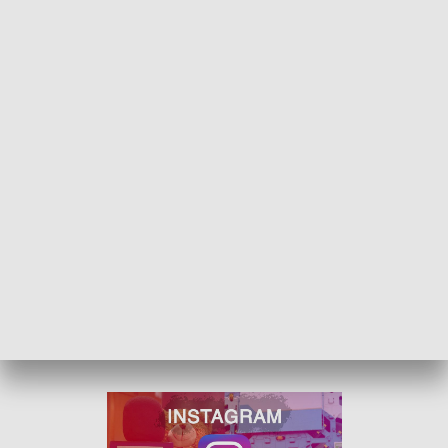
łowicki" zdobył 4 752 głosy - 48,02 proc.
Nowy burmistrz Łowicza
7 kwietnia Mariusz Siewiera uzyskał 4252 głosy, czyli 36,52
proc. Krystian Cipiński zdobył 3516 głosów, co dawało
30,20 proc. poparcia. Mariusz Siewiera będzie pierwszym od
2006 roku nowym burmistrzem 27-tysięcznego Łowicza. Ze
stanowiskiem pożegna się obecny burmistrz Krzysztof Jan
Kaliński. Burmistrz-elekt Mariusz Siewiera ogłosił w
niedzielę wieczorem, kto będzie jego zastępcą. To Jacek
Kłos z Koalicji Obywatelskiej, który zrezygnował z
kandydowania na burmistrza udzielając poparcia Siewierze.