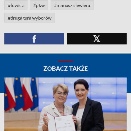
#łowicz
#pkw
#mariusz siewiera
#druga tura wyborów
ZOBACZ TAKŻE