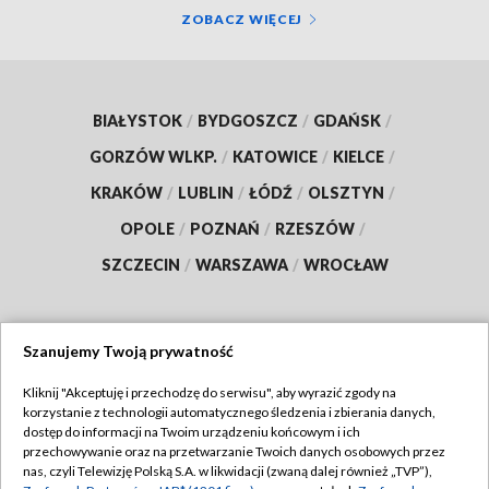
ZOBACZ WIĘCEJ
BIAŁYSTOK
/
BYDGOSZCZ
/
GDAŃSK
/
GORZÓW WLKP.
/
KATOWICE
/
KIELCE
/
KRAKÓW
/
LUBLIN
/
ŁÓDŹ
/
OLSZTYN
/
OPOLE
/
POZNAŃ
/
RZESZÓW
/
SZCZECIN
/
WARSZAWA
/
WROCŁAW
Szanujemy Twoją prywatność
Dołącz do nas:
Kliknij "Akceptuję i przechodzę do serwisu", aby wyrazić zgody na
korzystanie z technologii automatycznego śledzenia i zbierania danych,
TVP
dostęp do informacji na Twoim urządzeniu końcowym i ich
Abonament TVP
przechowywanie oraz na przetwarzanie Twoich danych osobowych przez
Regulamin TVP
nas, czyli Telewizję Polską S.A. w likwidacji (zwaną dalej również „TVP”),
Emisja w TVP