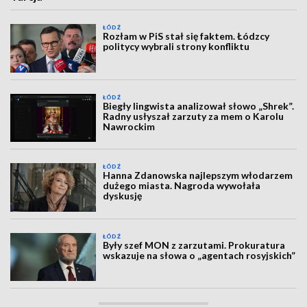
ŁÓDŹ
Rozłam w PiS stał się faktem. Łódzcy
politycy wybrali strony konfliktu
ŁÓDŹ
Biegły lingwista analizował słowo „Shrek”.
Radny usłyszał zarzuty za mem o Karolu
Nawrockim
ŁÓDŹ
Hanna Zdanowska najlepszym włodarzem
dużego miasta. Nagroda wywołała
dyskusję
ŁÓDŹ
Były szef MON z zarzutami. Prokuratura
wskazuje na słowa o „agentach rosyjskich”