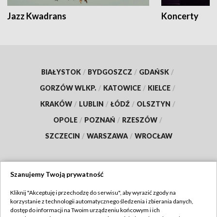
Jazz Kwadrans
Koncerty
BIAŁYSTOK
/
BYDGOSZCZ
/
GDAŃSK
/
GORZÓW WLKP.
/
KATOWICE
/
KIELCE
/
KRAKÓW
/
LUBLIN
/
ŁÓDŹ
/
OLSZTYN
/
OPOLE
/
POZNAŃ
/
RZESZÓW
/
SZCZECIN
/
WARSZAWA
/
WROCŁAW
Szanujemy Twoją prywatność
Dołącz do nas:
Kliknij "Akceptuję i przechodzę do serwisu", aby wyrazić zgody na
korzystanie z technologii automatycznego śledzenia i zbierania danych,
TVP
dostęp do informacji na Twoim urządzeniu końcowym i ich