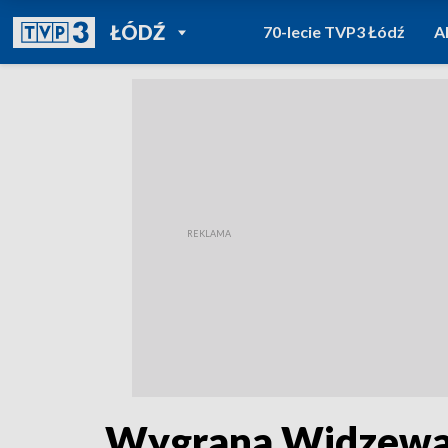
POWRÓT DO
ŁÓDŹ
70-lecie TVP3 Łódź
A
TVP REGIONY
Wygrana Widzewa 