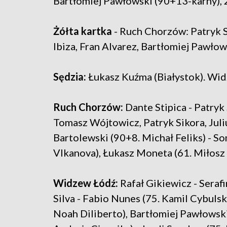
Bartłomiej Pawłowski (90+13-karny), 
Żółta kartka
- Ruch Chorzów: Patryk S
Ibiza, Fran Alvarez, Bartłomiej Pawłow
Sędzia:
Łukasz Kuźma (Białystok). Wi
Ruch Chorzów:
Dante Stipica - Patryk
Tomasz Wójtowicz, Patryk Sikora, Juliu
Bartolewski (90+8. Michał Feliks) - 
Vlkanova), Łukasz Moneta (61. Miłosz
Widzew Łódź:
Rafał Gikiewicz - Serafi
Silva - Fabio Nunes (75. Kamil Cybuls
Noah Diliberto), Bartłomiej Pawłowsk