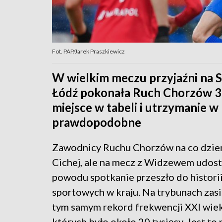
Fot. PAP/Jarek Praszkiewicz
W wielkim meczu przyjaźni na 
Łódź pokonała Ruch Chorzów 3:
miejsce w tabeli i utrzymanie w
prawdopodobne
Zawodnicy Ruchu Chorzów na co dzień 
Cichej, ale na mecz z Widzewem udostę
powodu spotkanie przeszło do historii
sportowych w kraju. Na trybunach zas
tym samym rekord frekwencji XXI wiek
których było około 20 tysięcy. Jest t