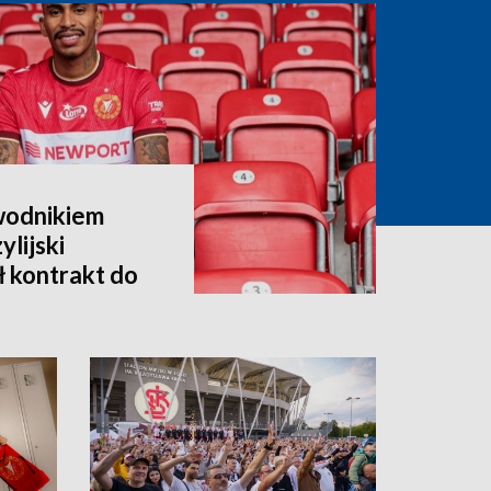
wodnikiem
lijski
ł kontrakt do