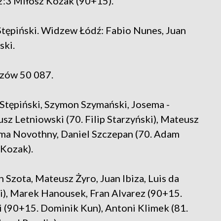
2:3 Miłosz Kozak (90+15).
tępiński. Widzew Łódź: Fabio Nunes, Juan
ski.
dzów 50 087.
 Stępiński, Szymon Szymański, Josema -
sz Letniowski (70. Filip Starzyński), Mateusz
Soma Novothny, Daniel Szczepan (70. Adam
 Kozak).
n Szota, Mateusz Żyro, Juan Ibiza, Luis da
ki), Marek Hanousek, Fran Alvarez (90+15.
i (90+15. Dominik Kun), Antoni Klimek (81.