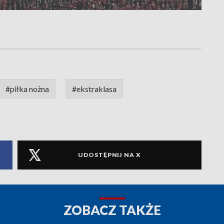
#piłka nożna
#ekstraklasa
UDOSTĘPNIJ NA X
ZOBACZ TAKŻE