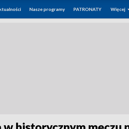
ktualności
Nasze programy
PATRONATY
Więcej
w historycznym meczu n