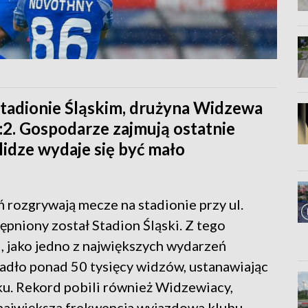
Stadionie Śląskim, drużyna Widzewa
2. Gospodarze zajmują ostatnie
 lidze wydaje się być mało
rozgrywają mecze na stadionie przy ul.
pniony został Stadion Śląski. Z tego
, jako jedno z największych wydarzeń
iadło ponad 50 tysięcy widzów, ustanawiając
u. Rekord pobili również Widzewiacy,
o największa frekwencja wyjazdowa klubu.