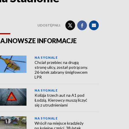
UDOSTĘPNIJ:
AJNOWSZE INFORMACJE
NA SYGNALE
Chciał przebiec na drugą
stronę ulicy, został potrącony.
26-latek zabrany śmigłowcem
LPR
NA SYGNALE
Kolizja trzech aut na A1 pod
Łodzią. Kierowcy muszą liczyć
się z utrudnieniami
NA SYGNALE
Wrócił na miejsce kradzieży
po kolejne części. 38-latek