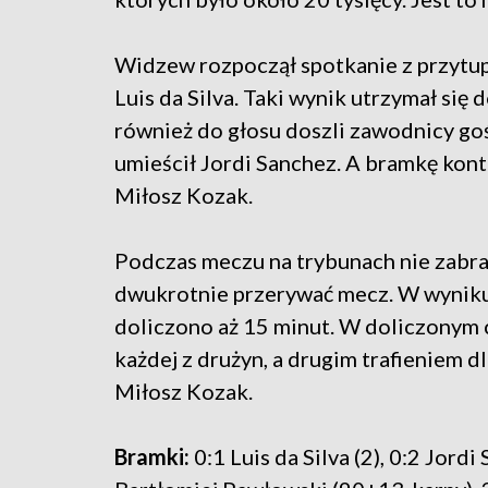
Widzew rozpoczął spotkanie z przytupe
Luis da Silva. Taki wynik utrzymał się
również do głosu doszli zawodnicy gośc
umieścił Jordi Sanchez. A bramkę kont
Miłosz Kozak.
Podczas meczu na trybunach nie zabrak
dwukrotnie przerywać mecz. W wyniku
doliczono aż 15 minut. W doliczonym c
każdej z drużyn, a drugim trafieniem d
Miłosz Kozak.
Bramki:
0:1 Luis da Silva (2), 0:2 Jordi