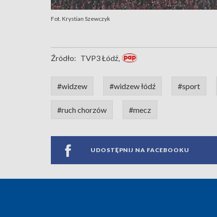
Fot. Krystian Szewczyk
Źródło:
TVP3 Łódź,
#widzew
#widzew łódź
#sport
#ruch chorzów
#mecz
UDOSTĘPNIJ NA FACEBOOKU