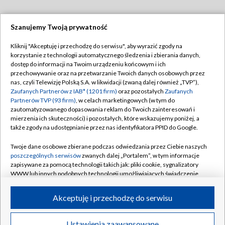
Szanujemy Twoją prywatność
Dołącz do nas:
Kliknij "Akceptuję i przechodzę do serwisu", aby wyrazić zgody na
korzystanie z technologii automatycznego śledzenia i zbierania danych,
TVP
dostęp do informacji na Twoim urządzeniu końcowym i ich
Abonament TVP
przechowywanie oraz na przetwarzanie Twoich danych osobowych przez
Regulamin TVP
nas, czyli Telewizję Polską S.A. w likwidacji (zwaną dalej również „TVP”),
Emisja w TVP
Polityka prywatności
Zaufanych Partnerów z IAB* (1201 firm)
oraz pozostałych
Zaufanych
Partnerów TVP (93 firm)
, w celach marketingowych (w tym do
Centrum informacji TVP
Moje zgody
zautomatyzowanego dopasowania reklam do Twoich zainteresowań i
mierzenia ich skuteczności) i pozostałych, które wskazujemy poniżej, a
Naziemna Telewizja Cyfrowa
Pomoc
także zgody na udostępnianie przez nas identyfikatora PPID do Google.
Sklep TVP
Biuro reklamy
Twoje dane osobowe zbierane podczas odwiedzania przez Ciebie naszych
Rada Programowa
Kontakt
poszczególnych serwisów
zwanych dalej „Portalem”, w tym informacje
zapisywane za pomocą technologii takich jak: pliki cookie, sygnalizatory
System NOS
WWW lub innych podobnych technologii umożliwiających świadczenie
dopasowanych i bezpiecznych usług, personalizację treści oraz reklam,
Informacje o nadawcy
Kanały
udostępnianie funkcji mediów społecznościowych oraz analizowanie
Akceptuję i przechodzę do serwisu
ruchu w Internecie.
Program dla prasy
©2026 Telewizja Polska S.A. w likwidacji
Biuro Reklamy
Twoje dane osobowe zbierane podczas odwiedzania przez Ciebie
Ustawienia zaawansowane