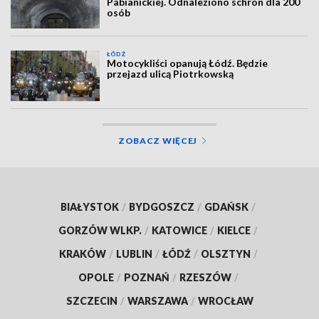
Pabianickiej. Odnaleziono schron dla 200
osób
ŁÓDŹ
Motocykliści opanują Łódź. Będzie
przejazd ulicą Piotrkowską
ZOBACZ WIĘCEJ
BIAŁYSTOK
/
BYDGOSZCZ
/
GDAŃSK
/
GORZÓW WLKP.
/
KATOWICE
/
KIELCE
/
KRAKÓW
/
LUBLIN
/
ŁÓDŹ
/
OLSZTYN
/
OPOLE
/
POZNAŃ
/
RZESZÓW
/
SZCZECIN
/
WARSZAWA
/
WROCŁAW