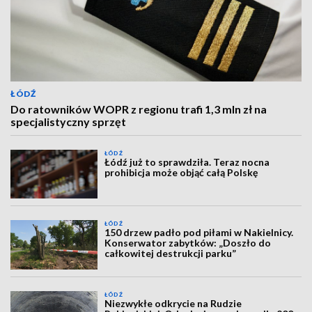
ŁÓDŹ
Do ratowników WOPR z regionu trafi 1,3 mln zł na
specjalistyczny sprzęt
ŁÓDŹ
Łódź już to sprawdziła. Teraz nocna
prohibicja może objąć całą Polskę
ŁÓDŹ
150 drzew padło pod piłami w Nakielnicy.
Konserwator zabytków: „Doszło do
całkowitej destrukcji parku”
ŁÓDŹ
Niezwykłe odkrycie na Rudzie