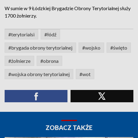
W sumie w 9 Łódzkiej Brygadzie Obrony Terytorialnej służy
1700 żołnierzy.
#terytorialsi
#łódź
#brygada obrony terytorialnej
#wojsko
#święto
#żołnierze
#obrona
#wojska obrony terytorialnej
#wot
ZOBACZ TAKŻE