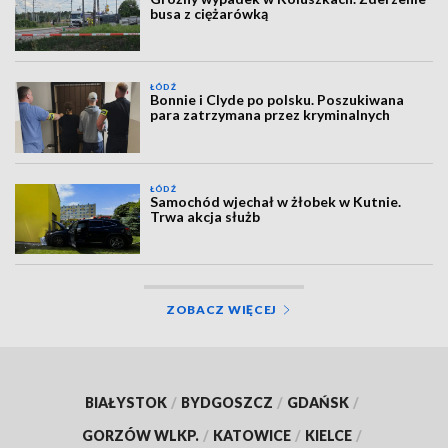
busa z ciężarówką
ŁÓDŹ
Bonnie i Clyde po polsku. Poszukiwana
para zatrzymana przez kryminalnych
ŁÓDŹ
Samochód wjechał w żłobek w Kutnie.
Trwa akcja służb
ZOBACZ WIĘCEJ
BIAŁYSTOK
/
BYDGOSZCZ
/
GDAŃSK
/
GORZÓW WLKP.
/
KATOWICE
/
KIELCE
/