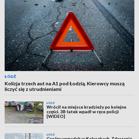
ŁÓDŹ
Kolizja trzech aut na A1 pod Łodzią. Kierowcy muszą
liczyć się z utrudnieniami
ŁÓDŹ
Wrócił na miejsce kradzieży po kolejne
części. 38-latek wpadł w ręce policji
[WIDEO]
ŁÓDŹ
Groźny wypadek w Koluszkach. Zderzenie