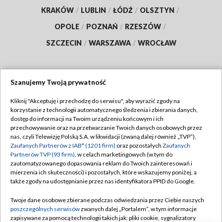
KRAKÓW
/
LUBLIN
/
ŁÓDŹ
/
OLSZTYN
/
OPOLE
/
POZNAŃ
/
RZESZÓW
/
SZCZECIN
/
WARSZAWA
/
WROCŁAW
Szanujemy Twoją prywatność
Dołącz do nas:
Kliknij "Akceptuję i przechodzę do serwisu", aby wyrazić zgody na
korzystanie z technologii automatycznego śledzenia i zbierania danych,
TVP
dostęp do informacji na Twoim urządzeniu końcowym i ich
Abonament TVP
przechowywanie oraz na przetwarzanie Twoich danych osobowych przez
Regulamin TVP
nas, czyli Telewizję Polską S.A. w likwidacji (zwaną dalej również „TVP”),
Emisja w TVP
Zaufanych Partnerów z IAB* (1201 firm)
oraz pozostałych
Zaufanych
Polityka prywatności
Partnerów TVP (93 firm)
, w celach marketingowych (w tym do
Centrum informacji TVP
Moje zgody
zautomatyzowanego dopasowania reklam do Twoich zainteresowań i
mierzenia ich skuteczności) i pozostałych, które wskazujemy poniżej, a
Naziemna Telewizja Cyfrowa
Pomoc
także zgody na udostępnianie przez nas identyfikatora PPID do Google.
Sklep TVP
Biuro reklamy
Twoje dane osobowe zbierane podczas odwiedzania przez Ciebie naszych
Rada Programowa
poszczególnych serwisów
zwanych dalej „Portalem”, w tym informacje
Kontakt
zapisywane za pomocą technologii takich jak: pliki cookie, sygnalizatory