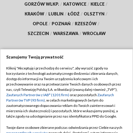
GORZÓW WLKP.
/
KATOWICE
/
KIELCE
/
KRAKÓW
/
LUBLIN
/
ŁÓDŹ
/
OLSZTYN
/
OPOLE
/
POZNAŃ
/
RZESZÓW
/
SZCZECIN
/
WARSZAWA
/
WROCŁAW
Szanujemy Twoją prywatność
Dołącz do nas:
Kliknij "Akceptuję i przechodzę do serwisu", aby wyrazić zgody na
korzystanie z technologii automatycznego śledzenia i zbierania danych,
TVP
dostęp do informacji na Twoim urządzeniu końcowym i ich
Abonament TVP
przechowywanie oraz na przetwarzanie Twoich danych osobowych przez
Regulamin TVP
nas, czyli Telewizję Polską S.A. w likwidacji (zwaną dalej również „TVP”),
Emisja w TVP
Zaufanych Partnerów z IAB* (1201 firm)
oraz pozostałych
Zaufanych
Polityka prywatności
Partnerów TVP (93 firm)
, w celach marketingowych (w tym do
Centrum informacji TVP
Moje zgody
zautomatyzowanego dopasowania reklam do Twoich zainteresowań i
mierzenia ich skuteczności) i pozostałych, które wskazujemy poniżej, a
Naziemna Telewizja Cyfrowa
Pomoc
także zgody na udostępnianie przez nas identyfikatora PPID do Google.
Sklep TVP
Biuro reklamy
Twoje dane osobowe zbierane podczas odwiedzania przez Ciebie naszych
Rada Programowa
poszczególnych serwisów
zwanych dalej „Portalem”, w tym informacje