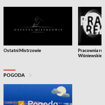
Ostatni Mistrzowie
Pracownia re
Wiśniewskieg
POGODA