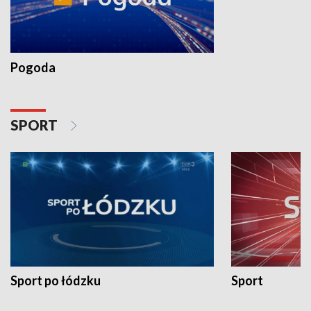
Pogoda
SPORT
Sport po łódzku
Sport